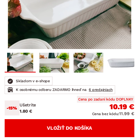
Skladom v e-shope
K osobnému odberu ZADARMO ihneď na
6 predajniach
Cena po zadaní kódu DOPLNKY
Ušetríte
10.19 €
-15%
1.80 €
11.99 €
Cena bez kódu:
VLOŽIŤ DO KOŠÍKA