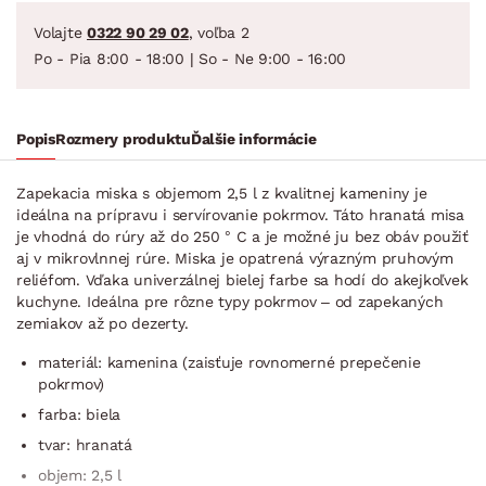
Volajte
0322 90 29 02
, voľba 2
Po - Pia 8:00 - 18:00 | So - Ne 9:00 - 16:00
Popis
Rozmery produktu
Ďalšie informácie
Zapekacia miska s objemom 2,5 l z kvalitnej kameniny je
ideálna na prípravu i servírovanie pokrmov. Táto hranatá misa
je vhodná do rúry až do 250 ° C a je možné ju bez obáv použiť
aj v mikrovlnnej rúre. Miska je opatrená výrazným pruhovým
reliéfom. Vďaka univerzálnej bielej farbe sa hodí do akejkoľvek
kuchyne. Ideálna pre rôzne typy pokrmov – od zapekaných
zemiakov až po dezerty.
materiál: kamenina (zaisťuje rovnomerné prepečenie
pokrmov)
farba: biela
tvar: hranatá
objem: 2,5 l