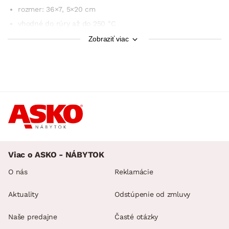
rozmer: 36×7, 5×20 cm
vhodné do rúry až do 250 °C
je možné používať v mikrovlnej rúre
Zobraziť viac
Viac o ASKO - NÁBYTOK
O nás
Reklamácie
Aktuality
Odstúpenie od zmluvy
Naše predajne
Časté otázky