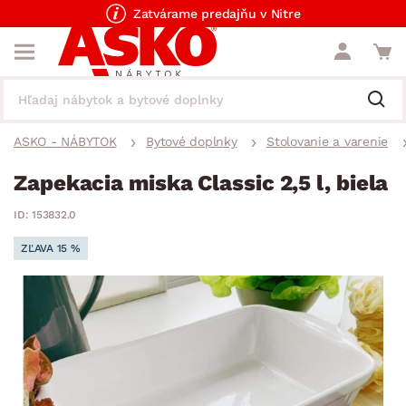
Zatvárame predajňu v Nitre
ASKO - NÁBYTOK
Bytové doplnky
Stolovanie a varenie
Zapekacia miska Classic 2,5 l, biela
ID: 153832.0
ZĽAVA 15 %