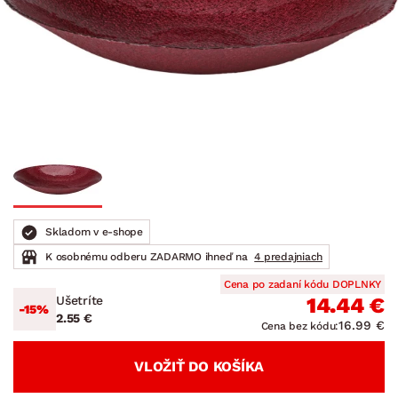
Skladom v e-shope
K osobnému odberu ZADARMO ihneď na
4 predajniach
Cena po zadaní kódu DOPLNKY
Ušetríte
14.44 €
-15%
2.55 €
16.99 €
Cena bez kódu:
VLOŽIŤ DO KOŠÍKA