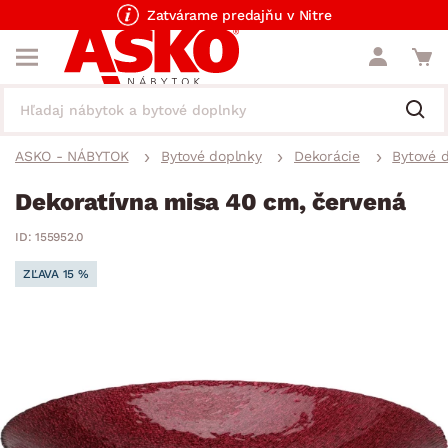
Zatvárame predajňu v Nitre
ASKO - NÁBYTOK
Bytové doplnky
Dekorácie
Bytové 
Dekoratívna misa 40 cm, červená
ID: 155952.0
ZĽAVA 15 %