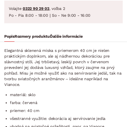
Volajte
0322 90 29 02
, voľba 2
Po - Pia 8:00 - 18:00 | So - Ne 9:00 - 16:00
Popis
Rozmery produktu
Ďalšie informácie
Elegantná sklenená miska s priemerom 40 cm je nielen
praktickým doplnkom, ale aj nádhernou dekoráciou pre
slávnostný stôl. Jej trblietavý, lesklý povrch v červenom
prevedení jej dodáva luxusný vzhľad, ktorý zaujme na prvý
pohľad. Misu je možné využiť ako na servírovanie jedál, tak na
tvorbu sviatočných aranžmánov – ideálne napríklad na
Vianoce.
materiál: sklo
farba: červená
priemer: 40 cm
všestranné využitie: dekorácia aj servírovanie jedla
vhodná na sviatočné príležitosti, napr. na Vianoce