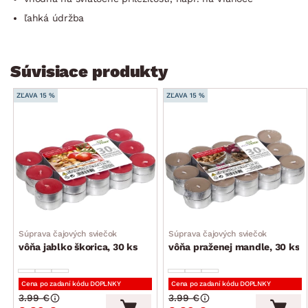
ľahká údržba
Súvisiace produkty
ZĽAVA 15 %
ZĽAVA 15 %
Súprava čajových sviečok
Súprava čajových sviečok
vôňa jablko škorica, 30 ks
vôňa praženej mandle, 30 ks
Cena po zadaní kódu DOPLNKY
Cena po zadaní kódu DOPLNKY
3.99 €
3.99 €