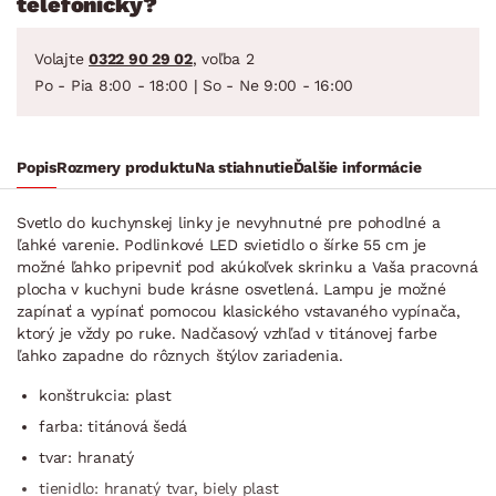
telefonicky?
Volajte
0322 90 29 02
, voľba 2
Po - Pia 8:00 - 18:00 | So - Ne 9:00 - 16:00
Popis
Rozmery produktu
Na stiahnutie
Ďalšie informácie
Svetlo do kuchynskej linky je nevyhnutné pre pohodlné a
ľahké varenie. Podlinkové LED svietidlo o šírke 55 cm je
možné ľahko pripevniť pod akúkoľvek skrinku a Vaša pracovná
plocha v kuchyni bude krásne osvetlená. Lampu je možné
zapínať a vypínať pomocou klasického vstavaného vypínača,
ktorý je vždy po ruke. Nadčasový vzhľad v titánovej farbe
ľahko zapadne do rôznych štýlov zariadenia.
konštrukcia: plast
farba: titánová šedá
tvar: hranatý
tienidlo: hranatý tvar, biely plast