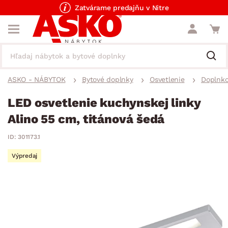
Zatvárame predajňu v Nitre
ASKO - NÁBYTOK
Bytové doplnky
Osvetlenie
Doplnko
LED osvetlenie kuchynskej linky
Alino 55 cm, titánová šedá
ID: 301173.1
Výpredaj