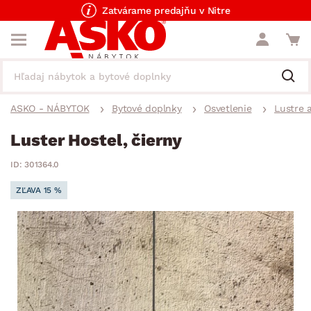
Zatvárame predajňu v Nitre
ASKO - NÁBYTOK
Bytové doplnky
Osvetlenie
Lustre a
Luster Hostel, čierny
ID: 301364.0
ZĽAVA 15 %