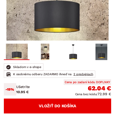
Skladom v e-shope
K osobnému odberu ZADARMO ihneď na
2 predajniach
Cena po zadaní kódu DOPLNKY
Ušetríte
62.04 €
-15%
10.95 €
72.99 €
Cena bez kódu:
VLOŽIŤ DO KOŠÍKA