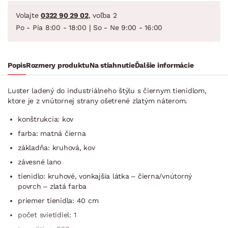
Volajte
0322 90 29 02
, voľba 2
Po - Pia 8:00 - 18:00 | So - Ne 9:00 - 16:00
Popis
Rozmery produktu
Na stiahnutie
Ďalšie informácie
Luster ladený do industriálneho štýlu s čiernym tienidlom,
ktore je z vnútornej strany ošetrené zlatým náterom.
konštrukcia: kov
farba: matná čierna
základňa: kruhová, kov
závesné lano
tienidlo: kruhové, vonkajšia látka – čierna/vnútorný
povrch – zlatá farba
priemer tienidla: 40 cm
počet svietidiel: 1