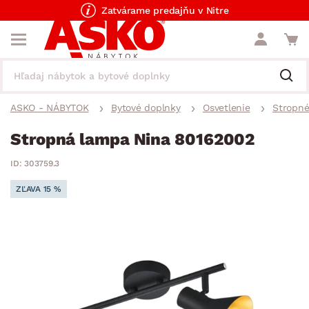
Zatvárame predajňu v Nitre
ASKO - NÁBYTOK
Bytové doplnky
Osvetlenie
Stropné
Stropná lampa Nina 80162002
ID: 303759.3
ZĽAVA 15 %