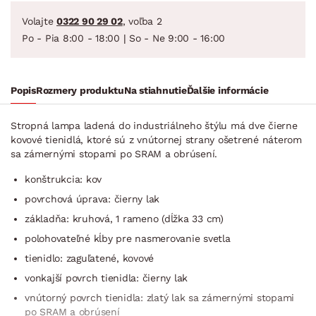
Volajte
0322 90 29 02
, voľba 2
Po - Pia 8:00 - 18:00 | So - Ne 9:00 - 16:00
Popis
Rozmery produktu
Na stiahnutie
Ďalšie informácie
Stropná lampa ladená do industriálneho štýlu má dve čierne
kovové tienidlá, ktoré sú z vnútornej strany ošetrené náterom
sa zámernými stopami po SRAM a obrúsení.
konštrukcia: kov
povrchová úprava: čierny lak
základňa: kruhová, 1 rameno (dĺžka 33 cm)
polohovateľné kĺby pre nasmerovanie svetla
tienidlo: zaguľatené, kovové
vonkajší povrch tienidla: čierny lak
vnútorný povrch tienidla: zlatý lak sa zámernými stopami
po SRAM a obrúsení