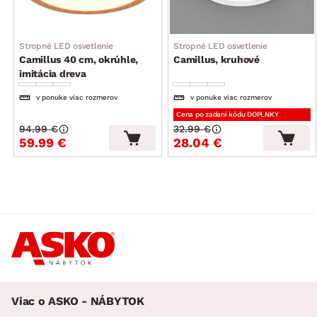
Stropné LED osvetlenie
Stropné LED osvetlenie
Camillus 40 cm, okrúhle,
Camillus, kruhové
imitácia dreva
v ponuke viac rozmerov
v ponuke viac rozmerov
Cena po zadaní kódu DOPLNKY
94.99 €
32.99 €
59.99 €
28.04 €
Viac o ASKO - NÁBYTOK