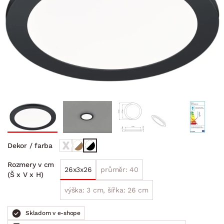
Dekor / farba
Rozmery v cm
26x3x26
průměr: 40
(Š x V x H)
výška: 3 cm, šířka: 26 cm
Skladom v e-shope