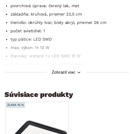
povrchová úprava: čerený lak, mat
základňa: kruhová, priemer 23,5 cm
tienidlo: okrúhly tvar, biely akryl, priemer 26 cm
počet svietidiel: 1
typ pätice: LED SMD
max. výkon: 1× 13 W
žiarovky: vrátane 1 x LED SMD 13 W
farba svetla: teplá biela (3000 kelvin)
Zobraziť viac
intenzita svetla: nastaviteľná (nástenný vypínač) – možnosť
postupného tlmenia svetla (25%/50%/100%)
svetelný tok: 1× 1500 lúmen
Súvisiace produkty
energeticky úsporné
trieda energ. účinnosti: A-A++
ZĽAVA 15 %
stupeň krytia IP: IP44 (vhodné do kúpeľne)
trieda ochrany: 2
druh osvetlenia: stropný