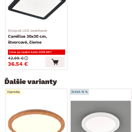
štýl: klasický, univerzálny
dodávané v demonte
Stropné LED osvetlenie
Camillus 30x30 cm,
štvorcové, čierne
Cena po zadaní kódu DOPLNKY
42.99 €
36.54 €
Ďalšie varianty
Výpredaj
ZĽAVA 15 %