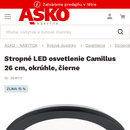
Zatvárame predajňu v Nitre
ASKO - NÁBYTOK
Bytové doplnky
Osvetlenie
Stropné
Stropné LED osvetlenie Camillus
26 cm, okrúhle, čierne
ID: 304111.1
ZĽAVA 15 %