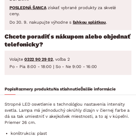
POSLEDNÁ ŠANCA
získať vybrané produkty za skvelé
ceny.
Do 30. 9. nakupujte výhodne s
ľahkou splátkou
.
Chcete poradiť s nákupom alebo objednať
telefonicky?
Volajte
0322 90 29 02
, voľba 2
Po - Pia 8:00 - 18:00 | So - Ne 9:00 - 16:00
Popis
Rozmery produktu
Na stiahnutie
Ďalšie informácie
Stropné LED osvetlenie s technológiou nastavenia intensity
svetla. Lampa má jednoduchý okrúhly dizajn v čiernej farbe a
dá sa tak umiestniť v akejkoľvek miestnosti, a to aj v kúpeľni.
Priemer 26 cm.
konštrukcia: plast