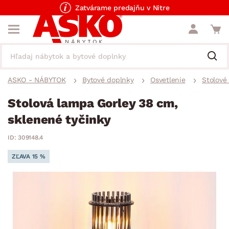
Zatvárame predajňu v Nitre
ASKO - NÁBYTOK
Bytové doplnky
Osvetlenie
Stolové
Stolová lampa Gorley 38 cm,
sklenené tyčinky
ID: 309148.4
ZĽAVA 15 %