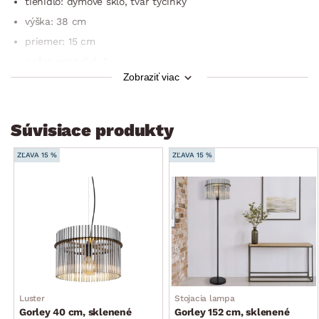
tienidlo: dymové sklo, tvar tyčinky
výška: 38 cm
priemer: 15 cm
počet svietidiel: 1
Zobraziť viac
typ pätice: E27
max. výkon: 1 × 40 W
žiarovky: nie sú súčasťou dodávky
Súvisiace produkty
stupeň krytia IP: IP20
ZĽAVA 15 %
ZĽAVA 15 %
trieda ochrany: 2
napätie: 230 voltov
prívodový kábel s vypínačom (dĺžka 150 cm)
druh osvetlenia: stolové
štýl: moderný, elegantný
dodávané v demonte
Luster
Stojacia lampa
Gorley 40 cm, sklenené
Gorley 152 cm, sklenené