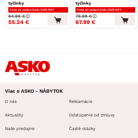
tyčinky
tyčinky
Cena po zadaní kódu DOPLNKY
Cena po zadaní kódu DOPLNKY
64.99 €
79.99 €
55.24 €
67.99 €
Viac o ASKO - NÁBYTOK
O nás
Reklamácie
Aktuality
Odstúpenie od zmluvy
Naše predajne
Časté otázky