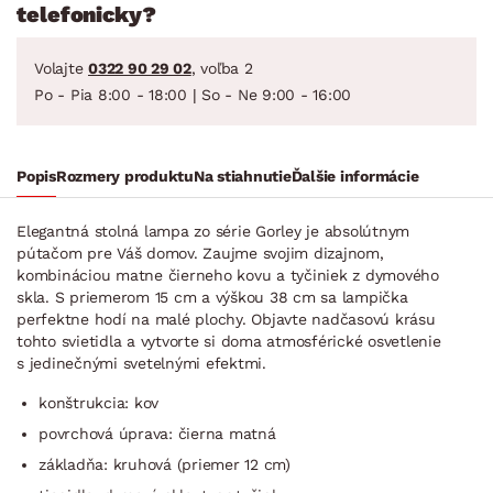
telefonicky?
Volajte
0322 90 29 02
, voľba 2
Po - Pia 8:00 - 18:00 | So - Ne 9:00 - 16:00
Popis
Rozmery produktu
Na stiahnutie
Ďalšie informácie
Elegantná stolná lampa zo série Gorley je absolútnym
pútačom pre Váš domov. Zaujme svojim dizajnom,
kombináciou matne čierneho kovu a tyčiniek z dymového
skla. S priemerom 15 cm a výškou 38 cm sa lampička
perfektne hodí na malé plochy. Objavte nadčasovú krásu
tohto svietidla a vytvorte si doma atmosférické osvetlenie
s jedinečnými svetelnými efektmi.
konštrukcia: kov
povrchová úprava: čierna matná
základňa: kruhová (priemer 12 cm)