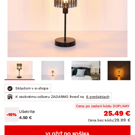
Skladom v e-shope
K osobnému odberu ZADARMO ihneď na
6 predajniach
Cena po zadaní kódu DOPLNKY
Ušetríte
25.49 €
-15%
4.50 €
29.99 €
Cena bez kódu:
VLOŽIŤ DO KOŠÍKA