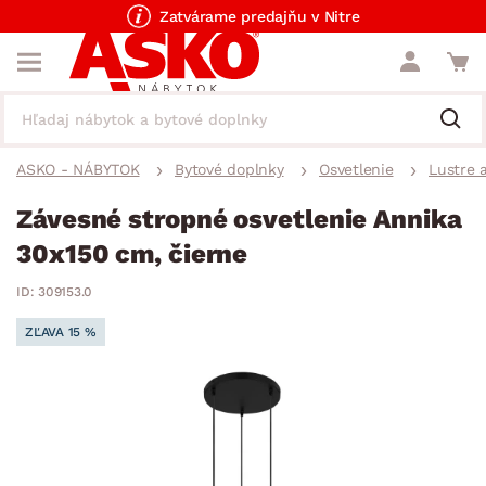
Zatvárame predajňu v Nitre
ASKO - NÁBYTOK
Bytové doplnky
Osvetlenie
Lustre a
Závesné stropné osvetlenie Annika
30x150 cm, čierne
ID: 309153.0
ZĽAVA 15 %