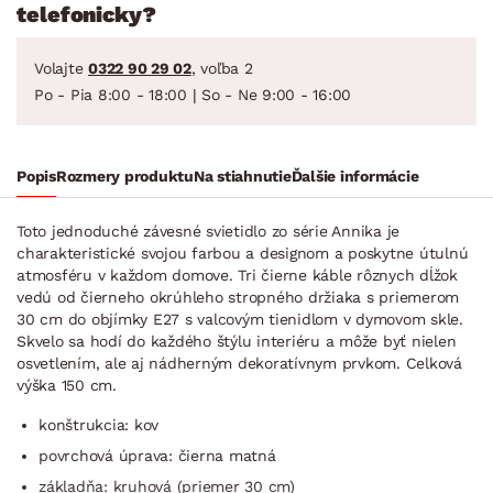
telefonicky?
Volajte
0322 90 29 02
, voľba 2
Po - Pia 8:00 - 18:00 | So - Ne 9:00 - 16:00
Popis
Rozmery produktu
Na stiahnutie
Ďalšie informácie
Toto jednoduché závesné svietidlo zo série Annika je
charakteristické svojou farbou a designom a poskytne útulnú
atmosféru v každom domove. Tri čierne káble rôznych dĺžok
vedú od čierneho okrúhleho stropného držiaka s priemerom
30 cm do objímky E27 s valcovým tienidlom v dymovom skle.
Skvelo sa hodí do každého štýlu interiéru a môže byť nielen
osvetlením, ale aj nádherným dekoratívnym prvkom. Celková
výška 150 cm.
konštrukcia: kov
povrchová úprava: čierna matná
základňa: kruhová (priemer 30 cm)