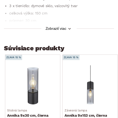
3 x tienidlo: dymové sklo, valcovitý tvar
celková výška: 150 cm
priemer: 30 cm
počet svietidiel: 3
Zobraziť viac
typ pätice: 3 x E27
max. výkon: 3 × 25 W
Súvisiace produkty
žiarovky: nie sú súčasťou dodávky
stupeň krytia IP: IP20
ZĽAVA 15 %
ZĽAVA 15 %
trieda ochrany: 2
napätie: 230 voltov
3 x čierny textilný kábel (zavesenie): rôzna dĺžka
druh osvetlenia: stropné
štýl: moderný
dodávané v demonte
Stolná lampa
Závesná lampa
Annika 9x30 cm, čierna
Annika 9x153 cm, čierna