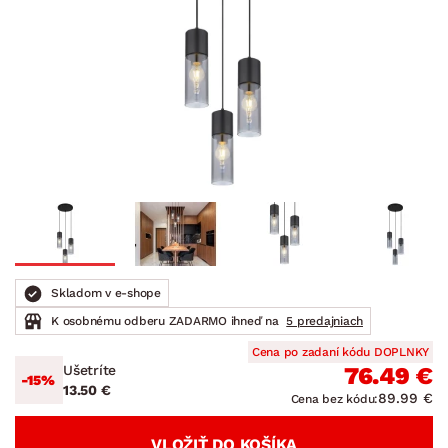
Skladom v e-shope
K osobnému odberu ZADARMO ihneď na
5 predajniach
Cena po zadaní kódu DOPLNKY
Ušetríte
76.49 €
-15%
13.50 €
89.99 €
Cena bez kódu:
VLOŽIŤ DO KOŠÍKA