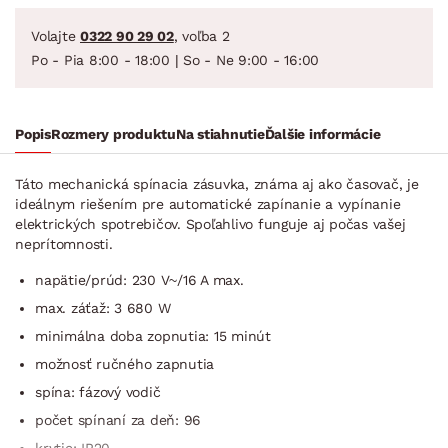
Volajte
0322 90 29 02
, voľba 2
Po - Pia 8:00 - 18:00 | So - Ne 9:00 - 16:00
Popis
Rozmery produktu
Na stiahnutie
Ďalšie informácie
Táto mechanická spínacia zásuvka, známa aj ako časovač, je
ideálnym riešením pre automatické zapínanie a vypínanie
elektrických spotrebičov. Spoľahlivo funguje aj počas vašej
neprítomnosti.
napätie/prúd: 230 V~/16 A max.
max. záťaž: 3 680 W
minimálna doba zopnutia: 15 minút
možnosť ručného zapnutia
spína: fázový vodič
počet spínaní za deň: 96
krytie: IP20