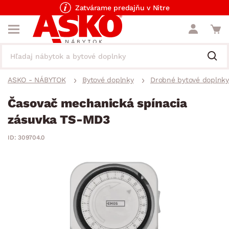
Zatvárame predajňu v Nitre
ASKO - NÁBYTOK
Bytové doplnky
Drobné bytové doplnky
Časovač mechanická spínacia
zásuvka TS-MD3
ID: 309704.0