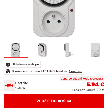
Skladom v e-shope
K osobnému odberu ZADARMO ihneď na
1 predajni
Cena po zadaní kódu DOPLNKY
Ušetríte
5.94 €
-15%
1.05 €
6.99 €
Cena bez kódu:
VLOŽIŤ DO KOŠÍKA