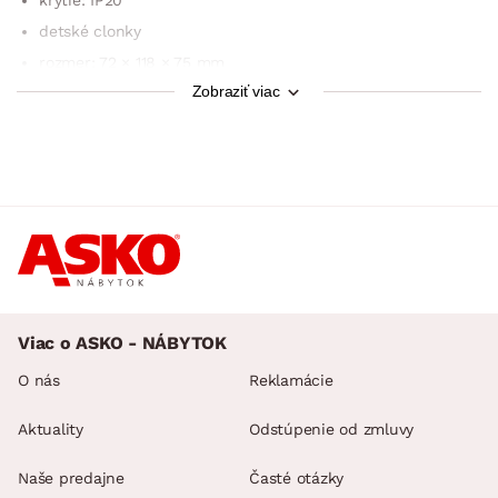
detské clonky
rozmer: 72 × 118 × 75 mm
Zobraziť viac
materiál: plast
farba: biela
Viac o ASKO - NÁBYTOK
O nás
Reklamácie
Aktuality
Odstúpenie od zmluvy
Naše predajne
Časté otázky