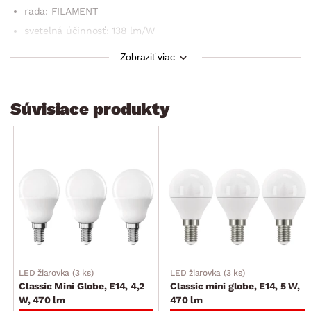
rada: FILAMENT
svetelná účinnosť: 138 lm/W
energetická trieda: D
Zobraziť viac
uhol vyžarovania: 360°
životnosť: 25 000 hodín
Súvisiace produkty
účinník: 0,50
počet spínacích cyklov: 25 000
index podania farieb (CRI): 80
typ čipov: COB
počet čipov: 4
napätie: 230 V~/50 Hz
rozmer: 4,5×8×4,5 cm
predajný obal: 1 ks, krabička
Odoslať spätnú väzbu
LED žiarovka (3 ks)
LED žiarovka (3 ks)
Classic Mini Globe, E14, 4,2
Classic mini globe, E14, 5 W,
W, 470 lm
470 lm