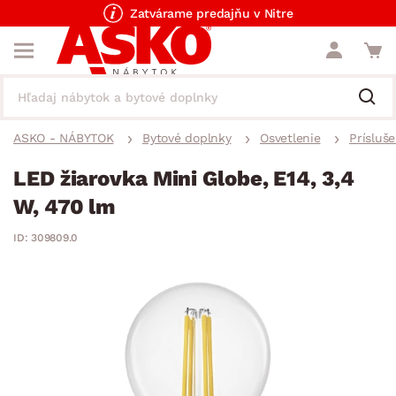
Zatvárame predajňu v Nitre
ASKO - NÁBYTOK
Bytové doplnky
Osvetlenie
Prísluš
LED žiarovka Mini Globe, E14, 3,4
W, 470 lm
ID: 309809.0