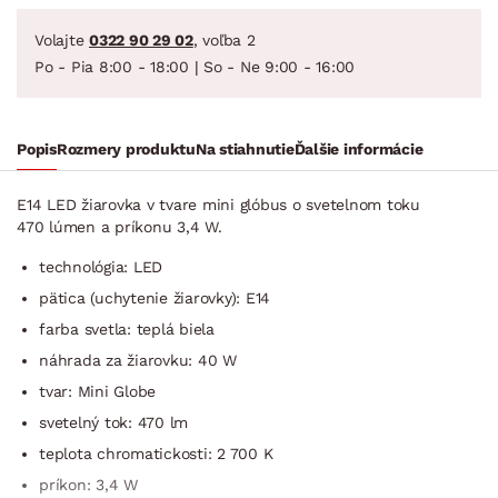
Volajte
0322 90 29 02
, voľba 2
Po - Pia 8:00 - 18:00 | So - Ne 9:00 - 16:00
Popis
Rozmery produktu
Na stiahnutie
Ďalšie informácie
E14 LED žiarovka v tvare mini glóbus o svetelnom toku
470 lúmen a príkonu 3,4 W.
technológia: LED
pätica (uchytenie žiarovky): E14
farba svetla: teplá biela
náhrada za žiarovku: 40 W
tvar: Mini Globe
svetelný tok: 470 lm
teplota chromatickosti: 2 700 K
príkon: 3,4 W