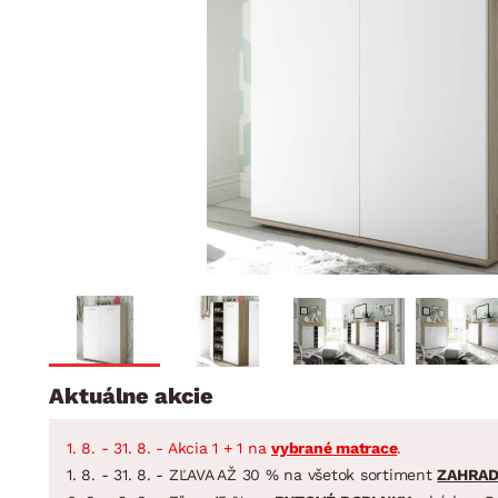
Jedáleň
BYTOVÝ TEXTIL
STOLOVANIE A VAR
Kúpeľňové zost
Detská izba
Prikrývky
Jedálenský servis
Jedálenské zos
Vankúše
Predsieň, šatník a chodba
Príbory
Záhradné zost
Koberce
Hrnce
Kuchyňa
Závesy a žalúzie
Panvice
Kúpeľňa
Zobrazit vše
Zobrazit vše
Záhrada
VEĽKÁ NOC
Domácnosť
Aktuálne akcie
1. 8. - 31. 8. - Akcia 1 + 1 na
vybrané matrace
.
1. 8. - 31. 8. - ZĽAVA AŽ 30 % na všetok sortiment
ZAHRA