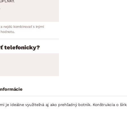
OPLNKY.
.
 a nejdú kombinovať s inými
 hodnotu.
ť telefonicky?
informácie
i je ideálne využiteľná aj ako prehľadný botník. Konštrukcia o š