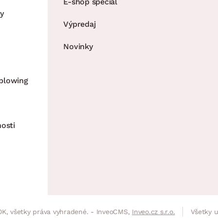
E-shop špeciál
y
Výpredaj
Novinky
blowing
nosti
K, všetky práva vyhradené. - InveoCMS,
Inveo.cz s.r.o.
Všetky 