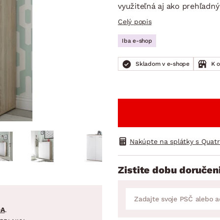
ENIE
DOMÁCE SPOTREBIČE
ZÁHRADNÉ 
využiteľná aj ako prehľadný
avy
Zá
Celý popis
tavy
Z
Iba e-shop
avy
Skladom v e-shope
K 
Nakúpte na splátky s Quat
Zistite dobu doručen
DA
.