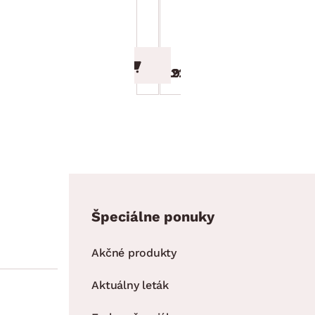
Manolo 90 cm, dub
Manolo 136 cm, dub
sonoma/biela
sonoma/biela
159.90 €
224.90 €
Špeciálne ponuky
Akčné produkty
Aktuálny leták