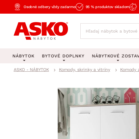
Osobné odbery vždy zadarmo
95 % produktov skladom
NÁBYTOK
BYTOVÉ DOPLNKY
NÁBYTKOVÉ ZOSTA
ASKO - NÁBYTOK
Komody, skrinky a vitríny
Komody a
KOBERCE
OSVETLENIE
Obývacie zost
Veľké a stredné koberce
Stolové lampy a lampi
Spálňové zost
Behúne a malé koberce
Stropné osvetlenie
Kancelárske zos
Obývacia izba
Detské koberce
Lustre a závesné svieti
Kuchynské zost
Spálňa
Kúpeľňové predložky
Stojacie lampy
Detské zosta
Pracovňa a kancelária
Zobrazit vše
Zobrazit vše
Predsieňové zos