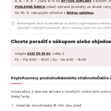
6. 8. - 9. 8. - Zľava 15 % na
BYTOVÉ DOPLNKY
s kódom D
POSLEDNÁ ŠANCA
získať vybrané produkty za skvelé ceny
Do 30. 9. nakupujte výhodne s
ľahkou splátkou
.
Marketingové akcie sa nevzťahujú na akčné a výpredajové produkty
zľavovými a akčnými ponukami, okrem dopravy zadarmo nad určitú
Chcete poradiť s nákupom alebo objedna
Volajte
0322 90 29 02
, voľba 2
Po - Pia 8:00 - 18:00 | So - Ne 9:00 - 16:00
Popis
Rozmery produktu
Balenie
Na stiahnutie
Ďalšie 
Univerzálna 2-dverová skrinka s mnohými vnútornými policam
bielej farby.
materiál: drevotrieska 16 mm, kov, plast