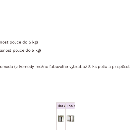
snosť police do 5 kg)
osnosť police do 5 kg)
komoda (z komody možno ľubovoľne vybrať až 8 ks políc a prispôsobi
Iba e-shop
Iba e-shop
Komoda s policami/botník
Komoda s policami/botník