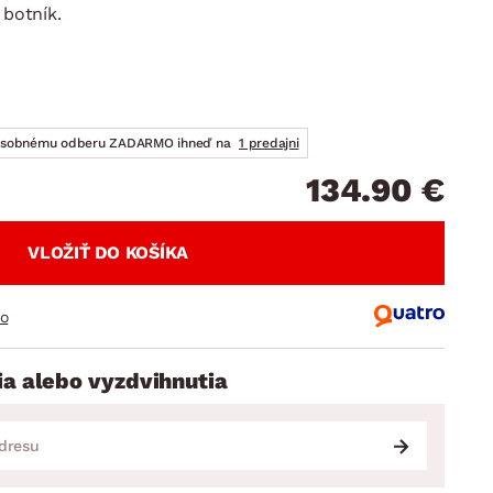
DOPLNKY
VIANOCE
 botník.
hradné doplnky
ahradné zostavy
osobnému odberu ZADARMO ihneď na
1 predajni
134.90 €
VLOŽIŤ DO KOŠÍKA
ro
ia alebo vyzdvihnutia