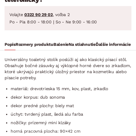
Volajte
0322 90 29 02
, voľba 2
Po - Pia 8:00 - 18:00 | So - Ne 9:00 - 16:00
Popis
Rozmery produktu
Balenie
Na stiahnutie
Ďalšie informácie
Univerzálny toaletný stolík poslúži aj ako klasický písací stôl.
Obsahuje bočné zásuvky aj výklopné horné dvere so zrkadlom,
ktoré ukrývajú praktický úložný priestor na kozmetiku alebo
písacie potreby.
materiál: drevotrieska 15 mm, kov, plast, zrkadlo
dekor korpus: dub sonoma
dekor predné plochy: biely mat
úchyt: tvrdený plast, šedá alu farba
nožičky: prízemný mini klzáky
horná pracovná plocha: 90×42 cm