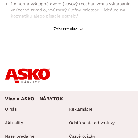
1 x horná výklopné dvere (kovový mechanizmus vyklápania,
vnútorné zrkadlo, vnútorný úložný priestor – ideálne na
kozmetiku alebo písacie potreby)
4 x zásuvka vľavo (kovové bočné pojazdy)
Zobraziť viac
veľmi praktické využitie – spálne, šatne, dievčenskej izby
dodávané v demonte
Viac o ASKO - NÁBYTOK
O nás
Reklamácie
Aktuality
Odstúpenie od zmluvy
Naše predajne
Časté otázky