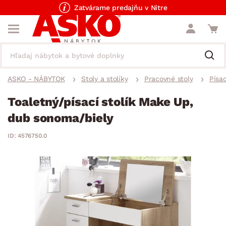
Zatvárame predajňu v Nitre
ASKO - NÁBYTOK
Stoly a stolíky
Pracovné stoly
Písac
Toaletný/písací stolík Make Up,
dub sonoma/biely
ID: 4576750.0