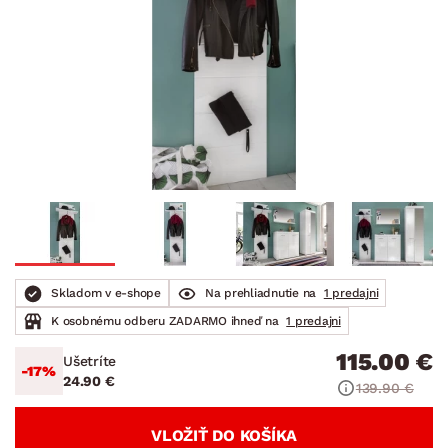
Skladom v e-shope
Na prehliadnutie na
1 predajni
K osobnému odberu ZADARMO ihneď na
1 predajni
115.00 €
Ušetríte
-17%
24.90 €
139.90 €
VLOŽIŤ DO KOŠÍKA