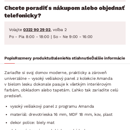
Chcete poradiť s nákupom alebo objednať
telefonicky?
Volajte
0322 90 29 02
, voľba 2
Po - Pia 8:00 - 18:00 | So - Ne 9:00 - 16:00
Popis
Rozmery produktu
Balenie
Na stiahnutie
Ďalšie informácie
Zariaďte si svoj domov moderne, prakticky a zároveň
univerzálne – vysoký vešiakový panel z kolekcie Amanda
v bielom lesku dokonale pasuje k všetkým interiérovým
farbám, obkladom alebo tapetám. Ľahko tak zariadite celú
predsieň.
vysoký vešiakový panel z programu Amanda
materiál: drevotrieska 16 mm, MDF 18 mm, kov, plast
dekor police: biely mat