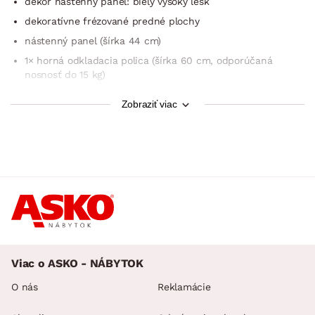
dekor nástenný panel: biely vysoký lesk
dekoratívne frézované predné plochy
nástenný panel (šírka 44 cm)
1× horná odkladacia polica (šírka 60 cm, odporúčaná
nosnosť do 15 kg)
1× závesná šatníková tyč (kovový profil, šedá alu farba)
Zobraziť viac
2× závesný hák (uprostred panelu, šedá alu farba)
pre zavesenie na stenu (zadné 2-bodové zavesenie)
moderný a úplne univerzálny štýl
certifikát výrobku FSC (drevený materiál pochádzajúci
z ekologicky obhospodarených certifikovaných le­sov)
dodávané v demonte
Viac o ASKO - NÁBYTOK
O nás
Reklamácie