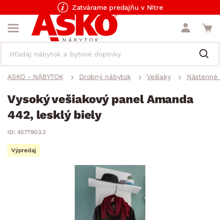
Zatvárame predajňu v Nitre
ASKO - NÁBYTOK
Drobný nábytok
Vešiaky
Nástenné 
Vysoký vešiakový panel Amanda
442, lesklý biely
ID: 4577903.3
Výpredaj