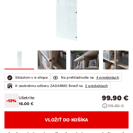
Skladom v e-shope
Na prehliadnutie na
4 predajniach
K osobnému odberu ZADARMO ihneď na
3 predajniach
99.90 €
Ušetríte
-13%
16.00 €
115.90 €
VLOŽIŤ DO KOŠÍKA