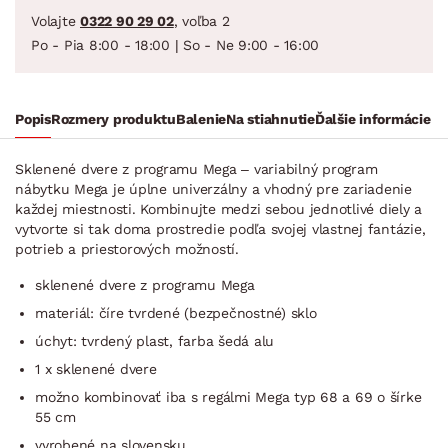
Volajte
0322 90 29 02
, voľba 2
Po - Pia 8:00 - 18:00 | So - Ne 9:00 - 16:00
Popis
Rozmery produktu
Balenie
Na stiahnutie
Ďalšie informácie
Sklenené dvere z programu Mega – variabilný program
nábytku Mega je úplne univerzálny a vhodný pre zariadenie
každej miestnosti. Kombinujte medzi sebou jednotlivé diely a
vytvorte si tak doma prostredie podľa svojej vlastnej fantázie,
potrieb a priestorových možností.
sklenené dvere z programu Mega
materiál: číre tvrdené (bezpečnostné) sklo
úchyt: tvrdený plast, farba šedá alu
1 x sklenené dvere
možno kombinovať iba s regálmi Mega typ 68 a 69 o šírke
55 cm
vyrobené na slovensku