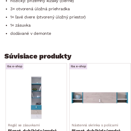
nožičky: prízemný klzáky (čierne)
3× otvorená úložná priehradka
1× ľavé dvere (otvorený úložný priestor)
1× zásuvka
dodávané v demonte
Súvisiace produkty
Iba e-shop
Iba e-shop
Regál se zásuvkami
Nástenná skrinka s policami
Planet, dub/biela/modrá
Planet, dub/biela/modrá