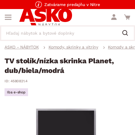
Zatvárame predajňu v Nitre
ASKO - NÁBYTOK
Komody, skrinky a vitríny
Komody a skr
TV stolík/nízka skrinka Planet,
dub/biela/modrá
ID: 4580821.4
Iba e-shop