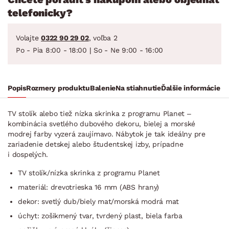
telefonicky?
Volajte
0322 90 29 02
, voľba 2
Po - Pia 8:00 - 18:00 | So - Ne 9:00 - 16:00
Popis
Rozmery produktu
Balenie
Na stiahnutie
Ďalšie informácie
TV stolík alebo tiež nízka skrinka z programu Planet –
kombinácia svetlého dubového dekoru, bielej a morské
modrej farby vyzerá zaujímavo. Nábytok je tak ideálny pre
zariadenie detskej alebo študentskej izby, prípadne
i dospelých.
TV stolík/nízka skrinka z programu Planet
materiál: drevotrieska 16 mm (ABS hrany)
dekor: svetlý dub/biely mat/morská modrá mat
úchyt: zošikmený tvar, tvrdený plast, biela farba