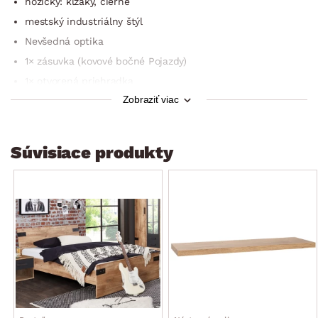
nožičky: klzáky, čierne
mestský industriálny štýl
Nevšedná optika
1× zásuvka (kovové bočné Pojazdy)
1× otvorená priehradka
Zobraziť viac
vyrobené v Nemecku
dodávané v demonte
Súvisiace produkty