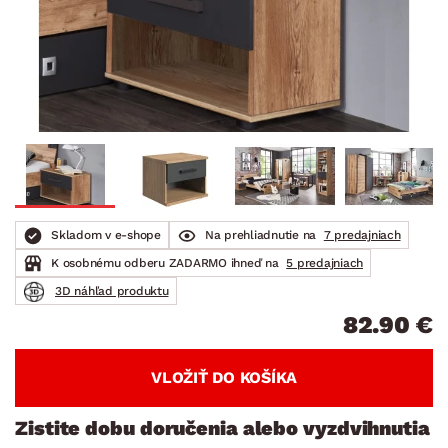
Skladom v e-shope
Na prehliadnutie na
7 predajniach
K osobnému odberu ZADARMO ihneď na
5 predajniach
3D náhľad produktu
82.90 €
VLOŽIŤ DO KOŠÍKA
Zistite dobu doručenia alebo vyzdvihnutia