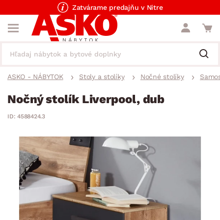
Zatvárame predajňu v Nitre
ASKO - NÁBYTOK
Stoly a stolíky
Nočné stolíky
Samos
Nočný stolík Liverpool, dub
ID: 4588424.3