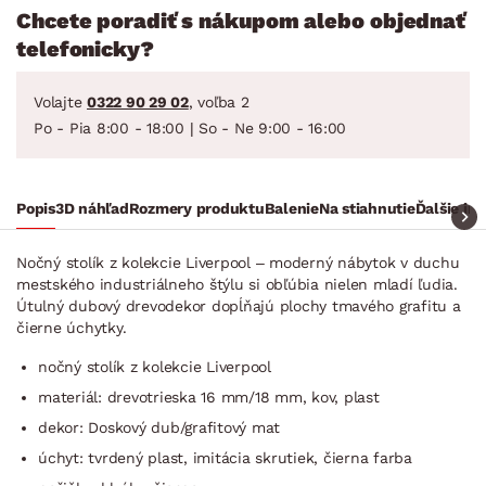
Chcete poradiť s nákupom alebo objednať
telefonicky?
Volajte
0322 90 29 02
, voľba 2
Po - Pia 8:00 - 18:00 | So - Ne 9:00 - 16:00
Popis
3D náhľad
Rozmery produktu
Balenie
Na stiahnutie
Ďalšie in
Nočný stolík z kolekcie Liverpool – moderný nábytok v duchu
mestského industriálneho štýlu si obľúbia nielen mladí ľudia.
Útulný dubový drevodekor dopĺňajú plochy tmavého grafitu a
čierne úchytky.
nočný stolík z kolekcie Liverpool
materiál: drevotrieska 16 mm/18 mm, kov, plast
dekor: Doskový dub/grafitový mat
úchyt: tvrdený plast, imitácia skrutiek, čierna farba