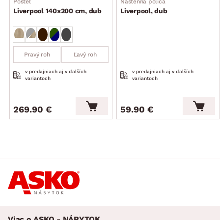
Posteľ
Nástenná polica
Liverpool 140x200 cm, dub
Liverpool, dub
Pravý roh
Ľavý roh
v predajniach aj v ďalších
v predajniach aj v ďalších
variantoch
variantoch
269.90 €
59.90 €
Viac o ASKO - NÁBYTOK