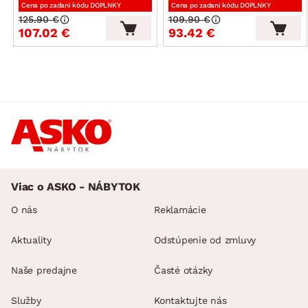
Cena po zadaní kódu DOPLNKY
Cena po zadaní kódu DOPLNKY
125.90 €
109.90 €
107.02 €
93.42 €
Viac o ASKO - NÁBYTOK
O nás
Reklamácie
Aktuality
Odstúpenie od zmluvy
Naše predajne
Časté otázky
Služby
Kontaktujte nás