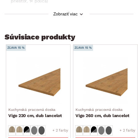
priestor, 1× polica)
nezahŕňa pracovnú dosku
Zobraziť viac
rozmery bez pracovnej dosky: 60×82×52 cm
dodávané v demonte
Súvisiace produkty
ZĽAVA 15 %
ZĽAVA 15 %
Kuchynská pracovná doska
Kuchynská pracovná doska
Vigo 220 cm, dub lancelot
Vigo 260 cm, dub lancelot
+ 2 farby
+ 2 farby