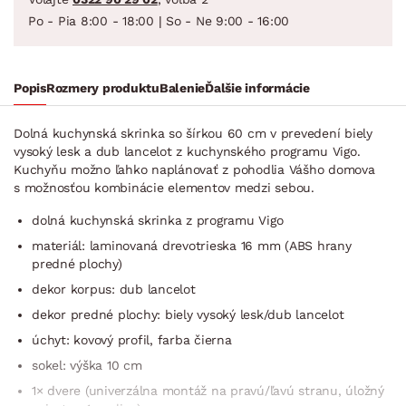
Po - Pia 8:00 - 18:00 | So - Ne 9:00 - 16:00
Popis
Rozmery produktu
Balenie
Ďalšie informácie
Dolná kuchynská skrinka so šírkou 60 cm v prevedení biely
vysoký lesk a dub lancelot z kuchynského programu Vigo.
Kuchyňu možno ľahko naplánovať z pohodlia Vášho domova
s možnosťou kombinácie elementov medzi sebou.
dolná kuchynská skrinka z programu Vigo
materiál: laminovaná drevotrieska 16 mm (ABS hrany
predné plochy)
dekor korpus: dub lancelot
dekor predné plochy: biely vysoký lesk/dub lancelot
úchyt: kovový profil, farba čierna
sokel: výška 10 cm
1× dvere (univerzálna montáž na pravú/ľavú stranu, úložný