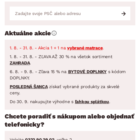
Aktuálne akcie
1. 8. - 31. 8. - Akcia 1 + 1 na
vybrané matrace
.
1. 8. - 31. 8. - ZĽAVA AŽ 30 % na všetok sortiment
ZAHRADA
.
6. 8. - 9. 8. - Zľava 15 % na
BYTOVÉ DOPLNKY
s kódom
DOPLNKY.
POSLEDNÁ ŠANCA
získať vybrané produkty za skvelé
ceny.
Do 30. 9. nakupujte výhodne s
ľahkou splátkou
.
Chcete poradiť s nákupom alebo objednať
telefonicky?
Volajte
0322 90 29 02
, voľba 2