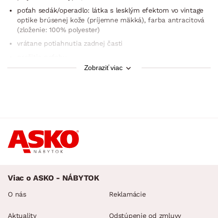
poťah sedák/operadlo: látka s lesklým efektom vo vintage
optike brúsenej kože (príjemne mäkká), farba antracitová
(zloženie: 100% polyester)
vrátane potiahnutia zadnej časti
prešitie poťahu
Zobraziť viac
sedák: priestranný, komfortne mäkký
operadlo: pohodlný tvar
moderný vintage design
odporúčaná nosnosť do 140 kg
dodávané v demonte
Viac o ASKO - NÁBYTOK
O nás
Reklamácie
Aktuality
Odstúpenie od zmluvy