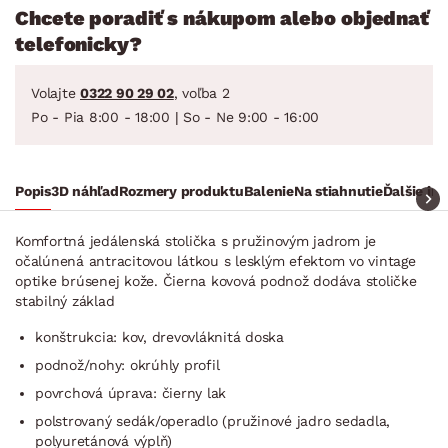
Chcete poradiť s nákupom alebo objednať
telefonicky?
Volajte
0322 90 29 02
, voľba 2
Po - Pia 8:00 - 18:00 | So - Ne 9:00 - 16:00
Popis
3D náhľad
Rozmery produktu
Balenie
Na stiahnutie
Ďalšie in
Komfortná jedálenská stolička s pružinovým jadrom je
očalúnená antracitovou látkou s lesklým efektom vo vintage
optike brúsenej kože. Čierna kovová podnož dodáva stoličke
stabilný základ
konštrukcia: kov, drevovláknitá doska
podnož/nohy: okrúhly profil
povrchová úprava: čierny lak
polstrovaný sedák/operadlo (pružinové jadro sedadla,
polyuretánová vý­plň)