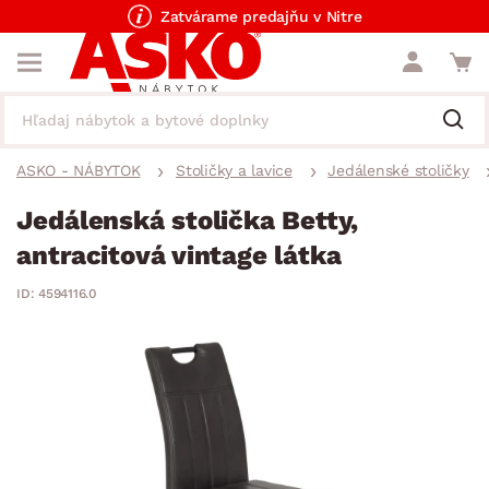
Zatvárame predajňu v Nitre
ASKO - NÁBYTOK
Stoličky a lavice
Jedálenské stoličky
Jedálenská stolička Betty,
antracitová vintage látka
ID: 4594116.0