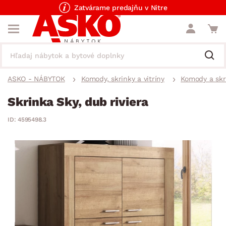
Zatvárame predajňu v Nitre
ASKO - NÁBYTOK
Komody, skrinky a vitríny
Komody a skr
Skrinka Sky, dub riviera
ID: 4595498.3