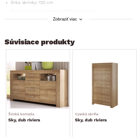
šírka skrinky: 120 cm
2× horné dvere (otvorený úložný priestor)
Zobraziť viac
1× ľavé dolné dvere (otvorený úložný priestor)
1× pravé dolné dvere (otvorený úložný priestor)
dodávané v demonte
Súvisiace produkty
Široká komoda
Vysoká skriňa
Sky, dub riviera
Sky, dub riviera