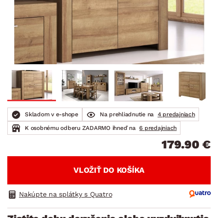
Skladom v e-shope
Na prehliadnutie na
4 predajniach
K osobnému odberu ZADARMO ihneď na
6 predajniach
179.90 €
VLOŽIŤ DO KOŠÍKA
Nakúpte na splátky s Quatro