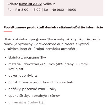
Volajte
0322 90 29 02
, voľba 2
Po - Pia 8:00 - 18:00 | So - Ne 9:00 - 16:00
Popis
Rozmery produktu
Balenie
Na stiahnutie
Ďalšie informácie
Úložná skrinka z programu Sky – nábytok s optikou širokých
rámov je vyrobený v drevodekore dub riviera a vytvorí
v každom interiéri útulnú domácku atmosféru.
skrinka z programu Sky
materiál: drevotrieska 16 mm (ABS hrany 0,5 mm),
kov, plast
dekor: dub riviera
úchyt: hranatý profil, kov, chrómový lesk
nožičky: prízemné mini-klzáky
optika širokých predných rámov
univerzálny útulný štýl