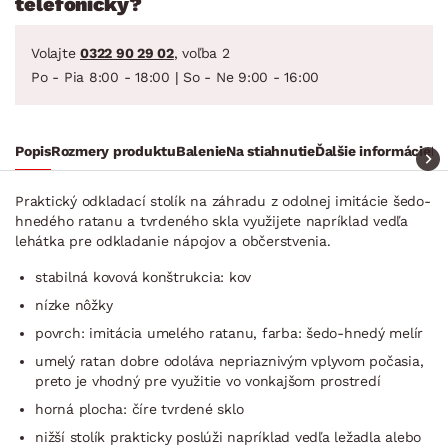
telefonicky?
Volajte
0322 90 29 02
, voľba 2
Po - Pia 8:00 - 18:00 | So - Ne 9:00 - 16:00
Popis
Rozmery produktu
Balenie
Na stiahnutie
Ďalšie informácie
Ra
Praktický odkladací stolík na záhradu z odolnej imitácie šedo-
hnedého ratanu a tvrdeného skla využijete napríklad vedľa
lehátka pre odkladanie nápojov a občerstvenia.
stabilná kovová konštrukcia: kov
nízke nôžky
povrch: imitácia umelého ratanu, farba: šedo-hnedý melír
umelý ratan dobre odoláva nepriaznivým vplyvom počasia,
preto je vhodný pre využitie vo vonkajšom prostredí
horná plocha: číre tvrdené sklo
nižší stolík prakticky poslúži napríklad vedľa ležadla alebo