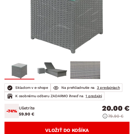
Skladom v e-shope
Na prehliadnutie na
3 predajniach
K osobnému odberu ZADARMO ihneď na
1 predajni
20.00 €
Ušetríte
-74%
59.90 €
79.90 €
VLOŽIŤ DO KOŠÍKA