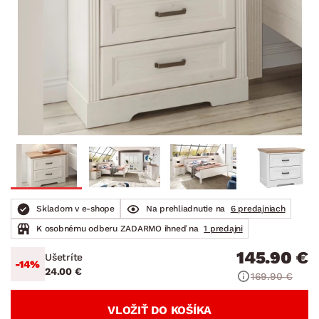
Skladom v e-shope
Na prehliadnutie na
6 predajniach
K osobnému odberu ZADARMO ihneď na
1 predajni
145.90 €
Ušetríte
-14%
24.00 €
169.90 €
VLOŽIŤ DO KOŠÍKA