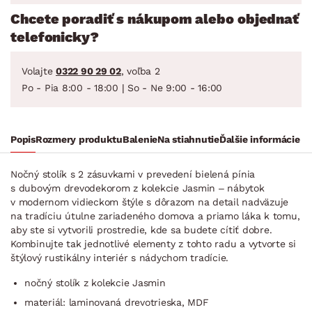
Chcete poradiť s nákupom alebo objednať
telefonicky?
Volajte
0322 90 29 02
, voľba 2
Po - Pia 8:00 - 18:00 | So - Ne 9:00 - 16:00
Popis
Rozmery produktu
Balenie
Na stiahnutie
Ďalšie informácie
Nočný stolík s 2 zásuvkami v prevedení bielená pínia
s dubovým drevodekorom z kolekcie Jasmin – nábytok
v modernom vidieckom štýle s dôrazom na detail nadväzuje
na tradíciu útulne zariadeného domova a priamo láka k tomu,
aby ste si vytvorili prostredie, kde sa budete cítiť dobre.
Kombinujte tak jednotlivé elementy z tohto radu a vytvorte si
štýlový rustikálny interiér s nádychom tradície.
nočný stolík z kolekcie Jasmin
materiál: laminovaná drevotrieska, MDF