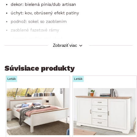
dekor: bielená pínia/dub artisan
úchyt: kov, obrúsený efekt patiny
podnož: sokel so zaoblením
zaoblené fazetové rámy
okrasné profilované plochy
Zobraziť viac
rustikálny štýl v modernom prevedení
2× zásuvka (kovové bočné pojazdy)
dodávané v demonte
Súvisiace produkty
Leták
Leták