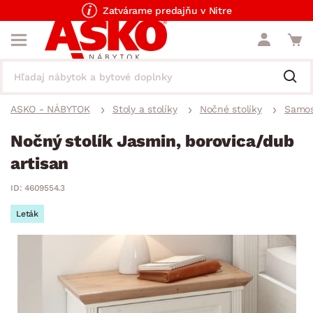
Zatvárame predajňu v Nitre
ASKO - NÁBYTOK
Stoly a stolíky
Nočné stolíky
Samos
Nočný stolík Jasmin, borovica/dub
artisan
ID: 4609554.3
Leták