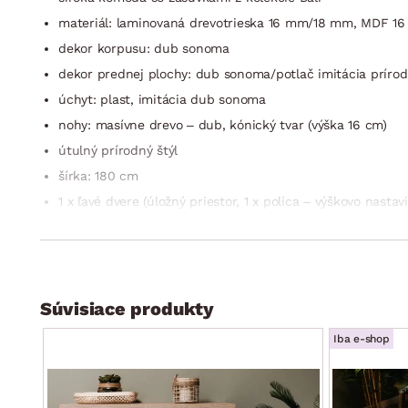
materiál: laminovaná drevotrieska 16 mm/18 mm, MDF 16 
dekor korpusu: dub sonoma
dekor prednej plochy: dub sonoma/potlač imitácia príro
úchyt: plast, imitácia dub sonoma
nohy: masívne drevo – dub, kónický tvar (výška 16 cm)
útulný prírodný štýl
šírka: 180 cm
1 x ľavé dvere (úložný priestor, 1 x polica – výškovo nasta
1 x stredové ľavé dvere (otvorený úložný priestor, šírka 42
2 x zásuvka (kovové bočné pojazdy)
1 x stredové pravé dvere (otvorený úložný priestor, šírka 
1 x pravé dvere (úložný priestor, 1 x polica – výškovo nas
Súvisiace produkty
stabilný
Iba e-shop
dodávané v demonte