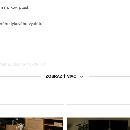
mm, kov, plast
dného lykového výpletu
viteľná, plocha 43×35 cm)
,5 cm)
ZOBRAZIŤ VIAC
42,5 cm)
taviteľná, plocha 43×35 cm)