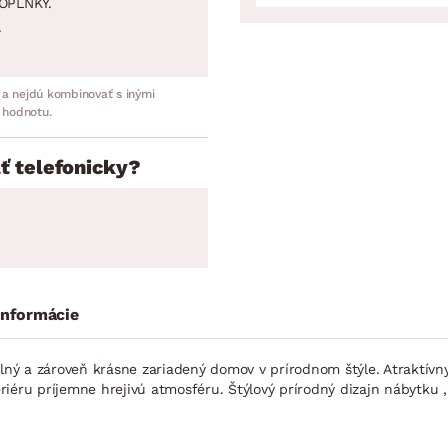
OPLNKY.
.
 a nejdú kombinovať s inými
 hodnotu.
ť telefonicky?
informácie
tulný a zároveň krásne zariadený domov v prírodnom štýle. Atraktí
riéru príjemne hrejivú atmosféru. Štýlový prírodný dizajn nábytk