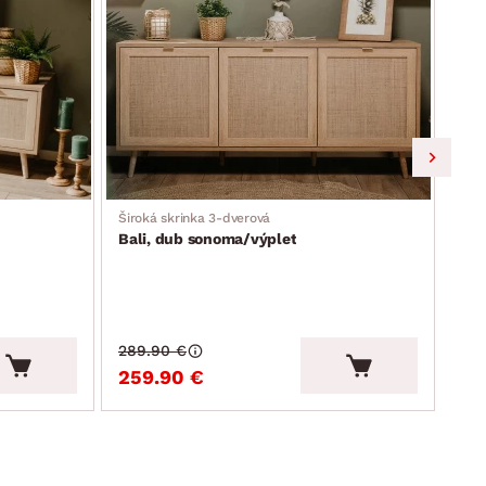
Široká skrinka 3-dverová
Skri
Bali, dub sonoma/výplet
Bal
289.90 €
259.90 €
19