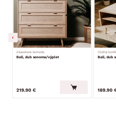
Zásuvková komoda
Úložný konfe
Bali, dub sonoma/výplet
Bali, dub
219.90 €
189.90 