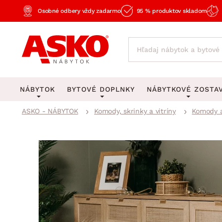
Osobné odbery vždy zadarmo
95 % produktov skladom
NÁBYTOK
BYTOVÉ DOPLNKY
NÁBYTKOVÉ ZOSTA
ASKO - NÁBYTOK
Komody, skrinky a vitríny
Komody a
KOBERCE
OSVETLENIE
Obývacie zost
Veľké a stredné koberce
Stolové lampy a lampi
Spálňové zost
Behúne a malé koberce
Stropné osvetlenie
Kancelárske zos
Obývacia izba
Detské koberce
Lustre a závesné svieti
Kuchynské zost
Spálňa
Kúpeľňové predložky
Stojacie lampy
Detské zosta
Pracovňa a kancelária
Zobrazit vše
Zobrazit vše
Predsieňové zos