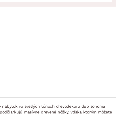
vny nábytok vo svetlých tónoch drevodekoru dub sonoma
u ,podčiarkujú masívne drevené nôžky, vďaka ktorým môžete