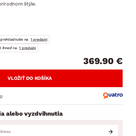
DOPLNKY
VIANOCE
rírodnom štýle.
hradné doplnky
ahradné zostavy
prehliadnutie na
1 predajni
 ihneď na
1 predajni
369.90 €
VLOŽIŤ DO KOŠÍKA
ro
ia alebo vyzdvihnutia