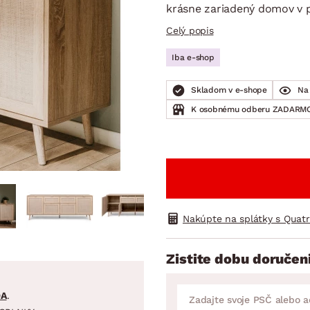
ENIE
DOMÁCE SPOTREBIČE
ZÁHRADNÉ 
krásne zariadený domov v p
avy
Zá
Celý popis
tavy
Z
Iba e-shop
avy
Skladom v e-shope
Na 
K osobnému odberu ZADARMO
Nakúpte na splátky s Quat
Zistite dobu doručen
DA
.