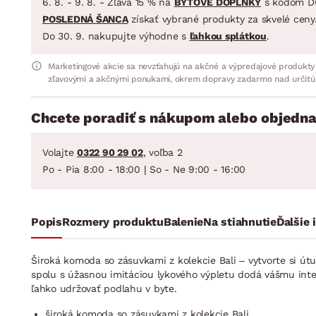
6. 8. - 9. 8. - Zľava 15 % na
BYTOVÉ DOPLNKY
s kódom D
POSLEDNÁ ŠANCA
získať vybrané produkty za skvelé ceny
Do 30. 9. nakupujte výhodne s
ľahkou splátkou
.
Marketingové akcie sa nevzťahujú na akčné a výpredajové produkty
zľavovými a akčnými ponukami, okrem dopravy zadarmo nad určitú
Chcete poradiť s nákupom alebo objedna
Volajte
0322 90 29 02
, voľba 2
Po - Pia 8:00 - 18:00 | So - Ne 9:00 - 16:00
Popis
Rozmery produktu
Balenie
Na stiahnutie
Ďalšie 
Široká komoda so zásuvkami z kolekcie Bali – vytvorte si ú
spolu s úžasnou imitáciou lykového výpletu dodá vášmu inte
ľahko udržovať podlahu v byte.
široká komoda so zásuvkami z kolekcie Bali