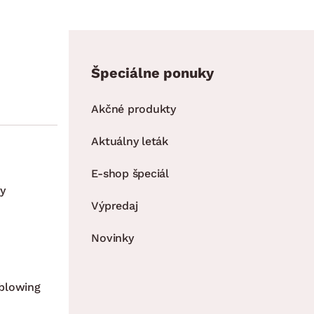
Špeciálne ponuky
Akčné produkty
Aktuálny leták
E-shop špeciál
y
Výpredaj
Novinky
blowing