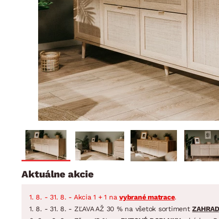
Jedáleň
BYTOVÝ TEXTIL
STOLOVANIE A VAR
Kúpeľňové zost
Detská izba
Prikrývky
Jedálenský servis
Jedálenské zos
Vankúše
Predsieň, šatník a chodba
Príbory
Záhradné zost
Koberce
Hrnce
Kuchyňa
Závesy a žalúzie
Panvice
Kúpeľňa
Zobrazit vše
Zobrazit vše
Záhrada
VEĽKÁ NOC
Domácnosť
Aktuálne akcie
1. 8. - 31. 8. - Akcia 1 + 1 na
vybrané matrace
.
1. 8. - 31. 8. - ZĽAVA AŽ 30 % na všetok sortiment
ZAHRA