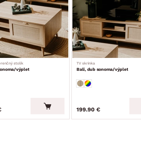
renčný stolík
TV skrinka
 sonoma/výplet
Bali, dub sonoma/výplet
€
199.90 €