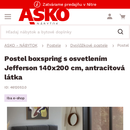
Zatvárame predajňu v Nitre
ASKO - NÁBYTOK
Postele
Dvojlôžkové postele
Postel
Postel boxspring s osvetlením
Jefferson 140x200 cm, antracitová
látka
ID: 4612052.0
Iba e-shop