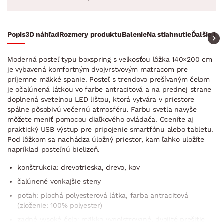
Popis
3D náhľad
Rozmery produktu
Balenie
Na stiahnutie
Ďalšie in
Moderná posteľ typu boxspring s veľkosťou lôžka 140×200 cm
je vybavená komfortným dvojvrstvovým matracom pre
príjemne mäkké spanie. Posteľ s trendovo prešívaným čelom
je očalúnená látkou vo farbe antracitová a na prednej strane
doplnená svetelnou LED lištou, ktorá vytvára v priestore
spálne pôsobivú večernú atmosféru. Farbu svetla navyše
môžete meniť pomocou diaľkového ovládača. Oceníte aj
praktický USB výstup pre pripojenie smartfónu alebo tabletu.
Pod lôžkom sa nachádza úložný priestor, kam ľahko uložíte
napríklad posteľnú bielizeň.
konštrukcia: drevotrieska, drevo, kov
čalúnené vonkajšie steny
poťah: plochá polyesterová látka, farba antracitová
(zloženie: 100% polyester)
zadné vysoké čelo: mäkko vypolstrované, dvojité prešitie