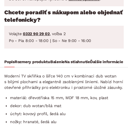
Chcete poradiť s nákupom alebo objednať
telefonicky?
Volajte
0322 90 29 02
, voľba 2
Po - Pia 8:00 - 18:00 | So - Ne 9:00 - 16:00
Popis
Rozmery produktu
Balenie
Na stiahnutie
Ďalšie informácie
Moderní TV skříňka o šířce 140 cm v kombinaci dub wotan
s bílými plochami a elegantně zaoblenými liniemi. Nabízí horní
otevřené přihrádky pro elektronku i prostorné úložné zásuvky.
materiál: dřevotříska 15 mm, MDF 18 mm, kov, plast
dekor: dub wotan/bílá mat
úchyt: kovový profil, šedá alu
nožky: hranaté, šedá alu