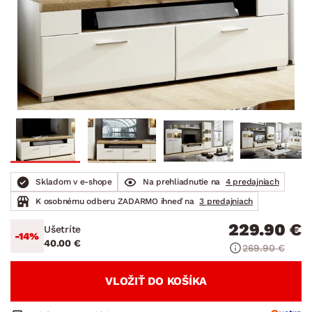
Skladom v e-shope
Na prehliadnutie na
4 predajniach
K osobnému odberu ZADARMO ihneď na
3 predajniach
229.90 €
Ušetríte
-14%
40.00 €
269.90 €
VLOŽIŤ DO KOŠÍKA