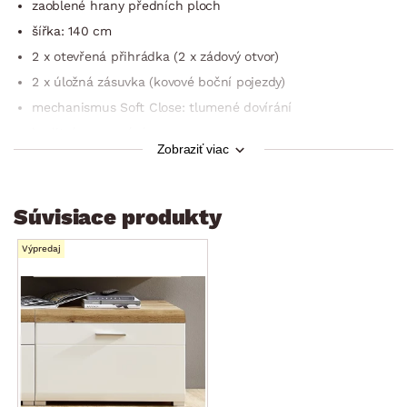
zaoblené hrany předních ploch
šířka: 140 cm
2 x otevřená přihrádka (2 x zádový otvor)
2 x úložná zásuvka (kovové boční pojezdy)
mechanismus Soft Close: tlumené dovírání
kvalitní zpracování
Zobraziť viac
dodáváno v demontu
Súvisiace produkty
Výpredaj