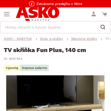
Zatvárame predajňu v Nitre
ASKO - NÁBYTOK
Stoly a stolíky
Televízne stolíky
TV 
TV skříňka Fun Plus, 140 cm
ID: 4612735.4
Výpredaj
Doprava zadarmo