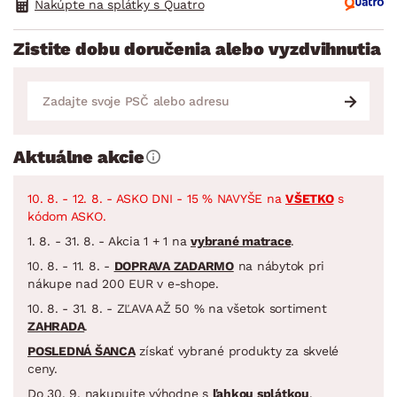
Nakúpte na splátky s Quatro
Zistite dobu doručenia alebo vyzdvihnutia
Aktuálne akcie
10. 8. - 12. 8. - ASKO DNI - 15 % NAVYŠE na
VŠETKO
s
kódom ASKO.
1. 8. - 31. 8. - Akcia 1 + 1 na
vybrané matrace
.
10. 8. - 11. 8. -
DOPRAVA ZADARMO
na nábytok pri
nákupe nad 200 EUR v e-shope.
10. 8. - 31. 8. - ZĽAVA AŽ 50 % na všetok sortiment
ZAHRADA
.
POSLEDNÁ ŠANCA
získať vybrané produkty za skvelé
ceny.
Do 30. 9. nakupujte výhodne s
ľahkou splátkou
.