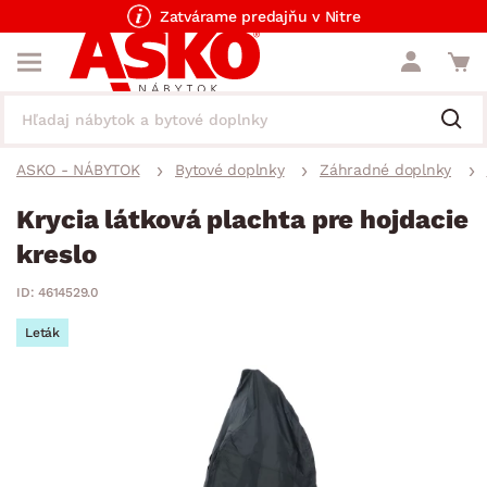
Zatvárame predajňu v Nitre
ASKO - NÁBYTOK
Bytové doplnky
Záhradné doplnky
Krycia látková plachta pre hojdacie
kreslo
ID: 4614529.0
Leták