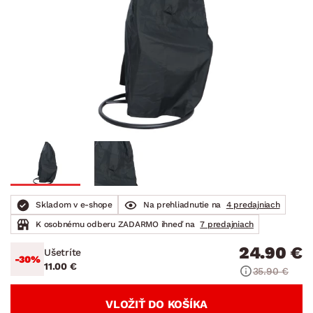
Skladom v e-shope
Na prehliadnutie na
4 predajniach
K osobnému odberu ZADARMO ihneď na
7 predajniach
24.90 €
Ušetríte
-30%
11.00 €
35.90 €
VLOŽIŤ DO KOŠÍKA