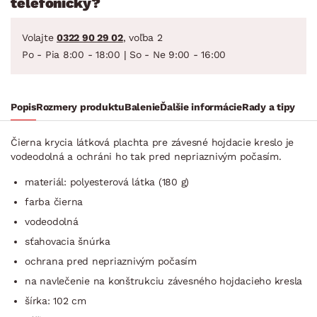
telefonicky?
Volajte
0322 90 29 02
, voľba 2
Po - Pia 8:00 - 18:00 | So - Ne 9:00 - 16:00
Popis
Rozmery produktu
Balenie
Ďalšie informácie
Rady a tipy
Čierna krycia látková plachta pre závesné hojdacie kreslo je
vodeodolná a ochráni ho tak pred nepriaznivým počasím.
materiál: polyesterová látka (180 g)
farba čierna
vodeodolná
sťahovacia šnúrka
ochrana pred nepriaznivým počasím
na navlečenie na konštrukciu závesného hojdacieho kresla
šírka: 102 cm