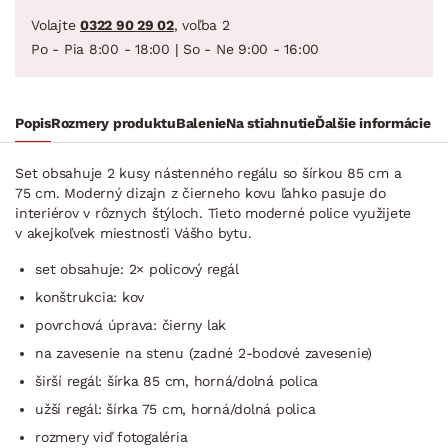
Volajte
0322 90 29 02
, voľba 2
Po - Pia 8:00 - 18:00 | So - Ne 9:00 - 16:00
Popis
Rozmery produktu
Balenie
Na stiahnutie
Ďalšie informácie
Set obsahuje 2 kusy nástenného regálu so šírkou 85 cm a
75 cm. Moderný dizajn z čierneho kovu ľahko pasuje do
interiérov v rôznych štýloch. Tieto moderné police využijete
v akejkoľvek miestnosťi Vášho bytu.
set obsahuje: 2× policový regál
konštrukcia: kov
povrchová úprava: čierny lak
na zavesenie na stenu (zadné 2-bodové zavesenie)
širší regál: šírka 85 cm, horná/dolná polica
užší regál: šírka 75 cm, horná/dolná polica
rozmery viď fotogaléria