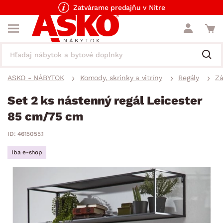
Zatvárame predajňu v Nitre
ASKO - NÁBYTOK
Komody, skrinky a vitríny
Regály
Zá
Set 2 ks nástenný regál Leicester
85 cm/75 cm
ID: 4615055.1
Iba e-shop