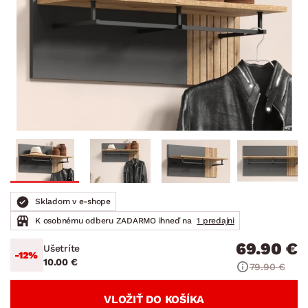
Skladom v e-shope
K osobnému odberu ZADARMO ihneď na
1 predajni
69.90 €
Ušetríte
-12%
10.00 €
79.90 €
VLOŽIŤ DO KOŠÍKA