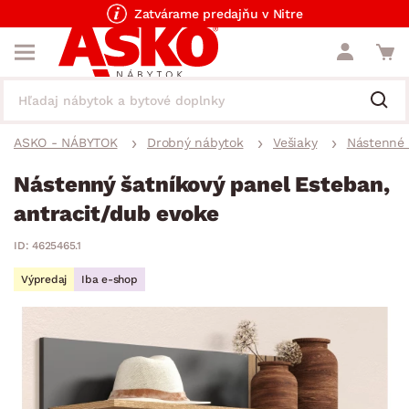
Zatvárame predajňu v Nitre
ASKO - NÁBYTOK
Drobný nábytok
Vešiaky
Nástenné 
Nástenný šatníkový panel Esteban,
antracit/dub evoke
ID: 4625465.1
Výpredaj
Iba e-shop