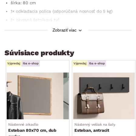
šírka: 80 cm
1× odkladacia polica (odporúčaná nosnosť do 5 kg)
1× závesná šatníková tyč
na zavesenie na stenu (zadné 2-bodové zavesenie)
Zobraziť viac
certifikát výrobku FSC (drevený materiál pochádzajúci
z ekologicky obhospodarených certifikovaných le­sov)
Súvisiace produkty
dodávané v demonte
Výpredaj
Iba e-shop
Výpredaj
Iba e-shop
Nástenné zrkadlo
Nástenný vešiak na šaty
Esteban 80x70 cm, dub
Esteban, antracit