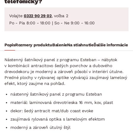
telefonicky?
Volajte
0322 90 29 02
, voľba 2
Po - Pia 8:00 - 18:00 | So - Ne 9:00 - 16:00
Popis
Rozmery produktu
Balenie
Na stiahnutie
Ďalšie informácie
Nástenný šatníkový panel z programu Esteban – nábytok
v kombinácii antracitovo šedých povrchov a dubového
drevodekoru je moderný a zároveň pôsobí v interiéri útulne.
Predné plochy v rylovanej optike vytvárajú zaujímavý lamelový
efekt, ktorý zaujme na pohľad.
nástenný šatníkový panel z programu Esteban
materiál: laminovaná drevotrieska 16 mm, kov, plast
dekor: šedý antracit mat/dub coast evoke
zaujímavá rylovaná optika s lamelovým efektom
moderný a zároveň útulný štýl