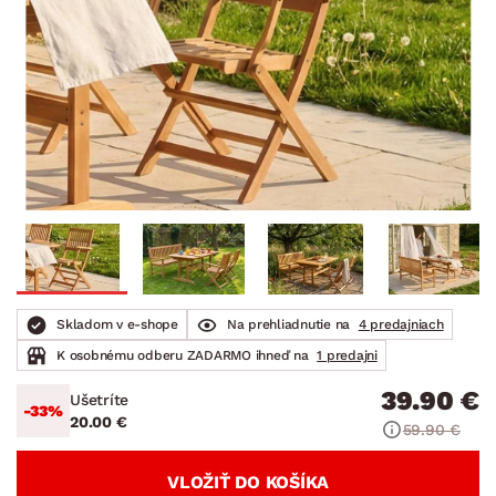
Skladom v e-shope
Na prehliadnutie na
4 predajniach
K osobnému odberu ZADARMO ihneď na
1 predajni
39.90 €
Ušetríte
-33%
20.00 €
59.90 €
VLOŽIŤ DO KOŠÍKA