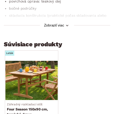
povrchová úprava: teakový olej
bočné podrúčky
skladacia konštrukcia (praktické počas skladovania alebo
transportu)
Zobraziť viac
odporúčaná nosnosť cca do 100 kg
odporúčanie: pre zachovanie správnej kondície dreva
odporúčame každoročne natrieť povrch špeciálnym olejom
Súvisiace produkty
na drevo a záhradný nábytok, ktorý je bežne k dostaniu
v hobby marketoch
Leták
dodávané v demonte
Dreviny rodu Shorea (ako Sepetir, biele a červené Meranti,
Kedongdong, Merpuah) pochádzajú z tropických oblastí
Malajzie a vyznačujú sa vysokou tvrdosťou a dlhou
životnosťou. Sú teda ideálne na použitie na výrobu
záhradného nábytku, ktorý odoláva rôznym poveternostným
vplyvom.
Záhradný rozkladací stôl
Four Season 150x90 cm,