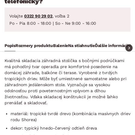
telefonicky?
Volajte
0322 90 29 02
, voľba 2
Po - Pia 8:00 - 18:00 | So - Ne 9:00 - 16:00
Popis
Rozmery produktu
Balenie
Na stiahnutie
Ďalšie informácie
Ra
Kvalitná skladacia záhradná stolička s bočnými podrúčkami
má pohodlný tvar operadla pre komfortné posedenie na
domácej záhrade, balkóne či terase. Vyrobené z tvrdých
tropických driev. Môže byť umiestnené samostatne alebo pri
záhradnom jedálenskom stole. Vyznačuje sa vysokou
odolnosťou proti poveternostným vplyvom a dlhou
životnosťou. Vďaka skladacej konštrukcii je možné ľahko
prenášať a skladovať.
materiál: tropické tvrdé drevo (kombinácia masívnych driev
rodu Shorea)
dekor: typický hnedo-červený odtieň dreva