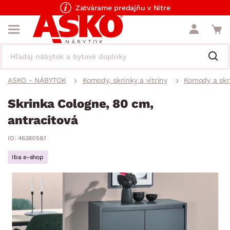
Zatvárame predajňu v Nitre
ASKO - NÁBYTOK
Komody, skrinky a vitríny
Komody a skr
Skrinka Cologne, 80 cm,
antracitová
ID: 4628058.1
Iba e-shop