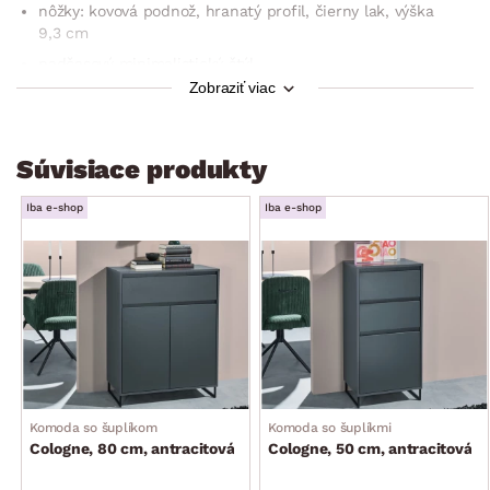
nôžky: kovová podnož, hranatý profil, čierny lak, výška
9,3 cm
nadčasový minimalistický štýl
Zobraziť viac
šírka: 80 cm
2× dvere (úložný priestor, 2× polica – výškovo nastaviteľná)
zadné ukotvenie k stene
Súvisiace produkty
dodávané v demonte
Iba e-shop
Iba e-shop
Komoda so šuplíkom
Komoda so šuplíkmi
Cologne, 80 cm, antracitová
Cologne, 50 cm, antracitová