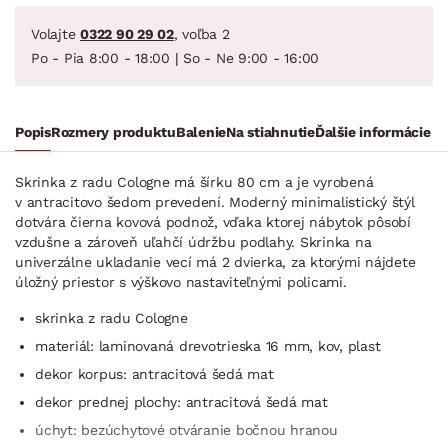
Volajte
0322 90 29 02
, voľba 2
Po - Pia 8:00 - 18:00 | So - Ne 9:00 - 16:00
Popis
Rozmery produktu
Balenie
Na stiahnutie
Ďalšie informácie
Skrinka z radu Cologne má šírku 80 cm a je vyrobená
v antracitovo šedom prevedení. Moderný minimalistický štýl
dotvára čierna kovová podnož, vďaka ktorej nábytok pôsobí
vzdušne a zároveň uľahčí údržbu podlahy. Skrinka na
univerzálne ukladanie vecí má 2 dvierka, za ktorými nájdete
úložný priestor s výškovo nastaviteľnými policami.
skrinka z radu Cologne
materiál: laminovaná drevotrieska 16 mm, kov, plast
dekor korpus: antracitová šedá mat
dekor prednej plochy: antracitová šedá mat
úchyt: bezúchytové otváranie bočnou hranou