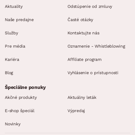
dennej potreby)
Aktuality
Odstúpenie od zmluvy
praktický a nápaditý
Naše predajne
Časté otázky
skvelé riešenie aj do malého bytu
odporúčaná nosnosť do 80 kg
Služby
Kontaktujte nás
dodávané v čiastočnom demonte
Pre média
Oznamenie - Whistleblowing
Kariéra
Affiliate program
Blog
Vyhlásenie o prístupnosti
Špeciálne ponuky
Akčné produkty
Aktuálny leták
E-shop špeciál
Výpredaj
Novinky