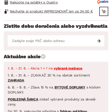
Nakúpte na splátky s Quatro
Nechajte si produkt IMPREGNOVAŤ len za 34.00 €
Zistite dobu doručenia alebo vyzdvihnutia
Aktuálne akcie
1. 8. - 31. 8. - Akcia 1 + 1 na
vybrané matrace
.
1. 8. - 31. 8. - ZĽAVA AŽ 30 % na všetok sortiment
ZAHRADA
.
6. 8. - 9. 8. - Zľava 15 % na
BYTOVÉ DOPLNKY
s kódom
DOPLNKY.
POSLEDNÁ ŠANCA
získať vybrané produkty za skvelé
ceny.
Do 30. 9. nakupujte výhodne s
ľahkou splátkou
.