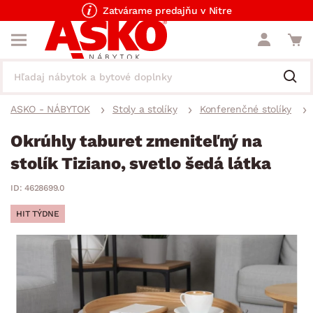
Zatvárame predajňu v Nitre
ASKO - NÁBYTOK
Stoly a stolíky
Konferenčné stolíky
Okrúhly taburet zmeniteľný na
stolík Tiziano, svetlo šedá látka
ID: 4628699.0
HIT TÝDNE