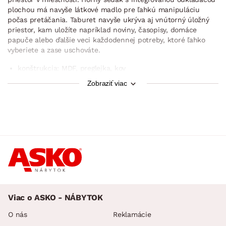
plochou má navyše látkové madlo pre ľahkú manipuláciu
počas pretáčania. Taburet navyše ukrýva aj vnútorný úložný
priestor, kam uložíte napríklad noviny, časopisy, domáce
papuče alebo ďalšie veci každodennej potreby, ktoré ľahko
vyberiete a zase uschováte.
konštrukcia: MDF, preglejka, kov
polstrovaný povrch/sedadlo: polyuretánová pena
Zobraziť viac
poťah: štruktúrovaná látka buklé, farba cementovo šedá
(zložená: 100% polyester)
podnož/nohy: okrúhle, prírodné svetlé drevo
flexibilný kus nábytku – okrúhly taburet a stolík v jednom
obojstranná otočná horná časť: čalúnený sedák/odkladacia
plocha (dekor svetlého dreva)
bočné látkové madlo (ľahká manipulácia pri pretáčaní
hornej časti)
Viac o ASKO - NÁBYTOK
priemer odkladacej plochy: 54 cm
priemer sedadla: 56 cm
O nás
Reklamácie
vnútorný úložný priestor (uschovanie novín, časopisov, vecí