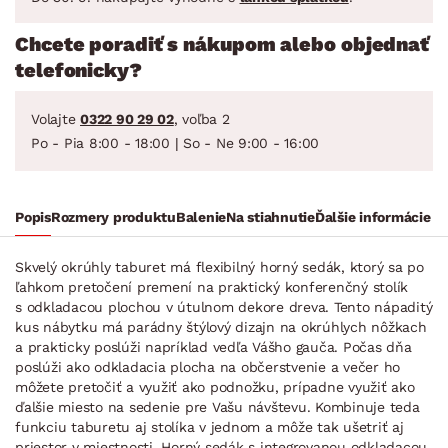
Chcete poradiť s nákupom alebo objednať
telefonicky?
Volajte
0322 90 29 02
, voľba 2
Po - Pia 8:00 - 18:00 | So - Ne 9:00 - 16:00
Popis
Rozmery produktu
Balenie
Na stiahnutie
Ďalšie informácie
Skvelý okrúhly taburet má flexibilný horný sedák, ktorý sa po
ľahkom pretočení premení na praktický konferenčný stolík
s odkladacou plochou v útulnom dekore dreva. Tento nápaditý
kus nábytku má parádny štýlový dizajn na okrúhlych nôžkach
a prakticky poslúži napríklad vedľa Vášho gauča. Počas dňa
poslúži ako odkladacia plocha na občerstvenie a večer ho
môžete pretočiť a využiť ako podnožku, prípadne využiť ako
ďalšie miesto na sedenie pre Vašu návštevu. Kombinuje teda
funkciu taburetu aj stolíka v jednom a môže tak ušetriť aj
priestor v miestnosti. Horný sedák s integrovanou odkladacou