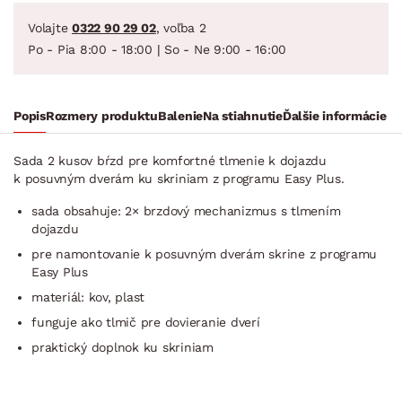
Volajte
0322 90 29 02
, voľba 2
Po - Pia 8:00 - 18:00 | So - Ne 9:00 - 16:00
Popis
Rozmery produktu
Balenie
Na stiahnutie
Ďalšie informácie
Sada 2 kusov bŕzd pre komfortné tlmenie k dojazdu
k posuvným dverám ku skriniam z programu Easy Plus.
sada obsahuje: 2× brzdový mechanizmus s tlmením
dojazdu
pre namontovanie k posuvným dverám skrine z programu
Easy Plus
materiál: kov, plast
funguje ako tlmič pre dovieranie dverí
praktický doplnok ku skriniam