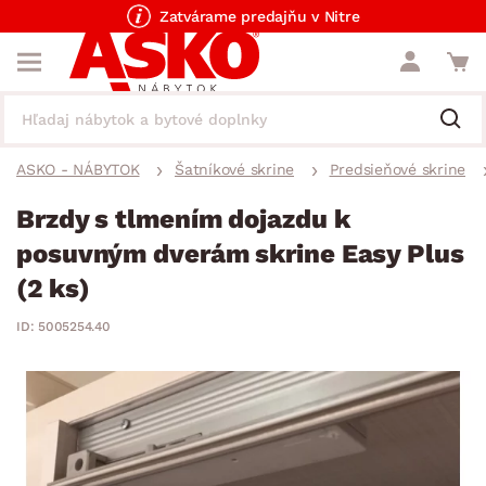
Zatvárame predajňu v Nitre
ASKO - NÁBYTOK
Šatníkové skrine
Predsieňové skrine
Brzdy s tlmením dojazdu k
posuvným dverám skrine Easy Plus
(2 ks)
ID: 5005254.40