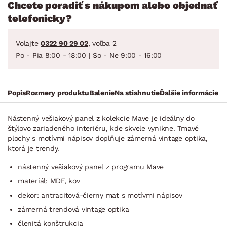
Chcete poradiť s nákupom alebo objednať
telefonicky?
Volajte
0322 90 29 02
, voľba 2
Po - Pia 8:00 - 18:00 | So - Ne 9:00 - 16:00
Popis
Rozmery produktu
Balenie
Na stiahnutie
Ďalšie informácie
Nástenný vešiakový panel z kolekcie Mave je ideálny do
štýlovo zariadeného interiéru, kde skvele vynikne. Tmavé
plochy s motívmi nápisov doplňuje zámerná vintage optika,
ktorá je trendy.
nástenný vešiakový panel z programu Mave
materiál: MDF, kov
dekor: antracitová-čierny mat s motívmi nápisov
zámerná trendová vintage optika
členitá konštrukcia