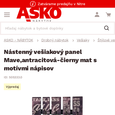
Zatvárame predajňu v Nitre
ASKO - NÁBYTOK
Drobný nábytok
Vešiaky
Štýlové ve
Nástenný vešiakový panel
Mave,antracitová-čierny mat s
motívmi nápisov
ID: 505333.0
Výpredaj