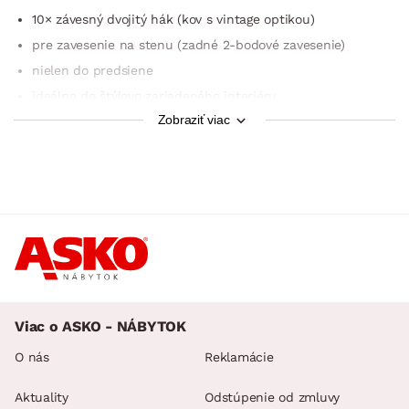
10× závesný dvojitý hák (kov s vintage optikou)
pre zavesenie na stenu (zadné 2-bodové zavesenie)
nielen do predsiene
ideálne do štýlovo zariadeného interiéru
Zobraziť viac
dodávané v demonte
Viac o ASKO - NÁBYTOK
O nás
Reklamácie
Aktuality
Odstúpenie od zmluvy