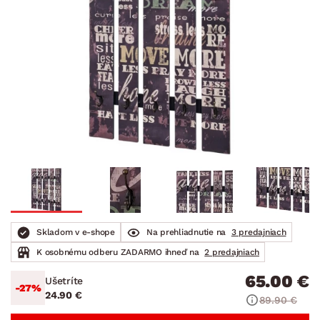
Skladom v e-shope
Na prehliadnutie na
3 predajniach
K osobnému odberu ZADARMO ihneď na
2 predajniach
65.00 €
Ušetríte
-27%
24.90 €
89.90 €