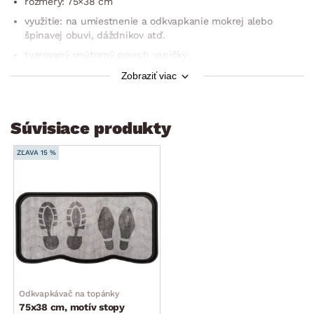
rozmery: 75×38 cm
využitie: na umiestnenie a odkvapkanie mokrej alebo
špinavej obuvi, dáždnikov atď.
tvarovaný vnútorný povrch vaničky
vysoké okraje – voda a nečistoty zostanú na podložke
Zobraziť viac
vysoká odolnosť, pevnosť
praktická ochrana podlahy proti kalužiam, vlhkosti a špine
Súvisiace produkty
veľmi jednoduchá údržba
ZĽAVA 15 %
Odkvapkávač na topánky
75x38 cm, motív stopy