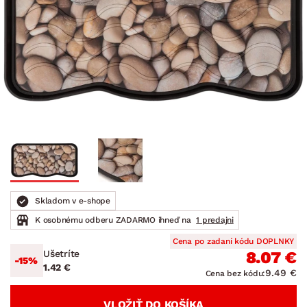
Skladom v e-shope
K osobnému odberu ZADARMO ihneď na
1 predajni
Cena po zadaní kódu DOPLNKY
Ušetríte
8.07 €
-15%
1.42 €
9.49 €
Cena bez kódu:
VLOŽIŤ DO KOŠÍKA