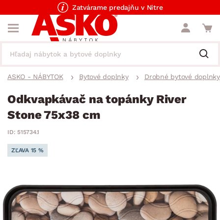
Zatvárame predajňu v Nitre
ASKO - NÁBYTOK
Bytové doplnky
Drobné bytové doplnky
Odkvapkávač na topánky River
Stone 75x38 cm
ID: 515734.1
ZĽAVA 15 %