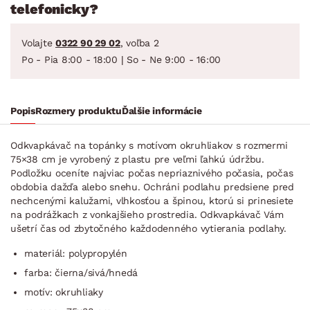
telefonicky?
Volajte
0322 90 29 02
, voľba 2
Po - Pia 8:00 - 18:00 | So - Ne 9:00 - 16:00
Popis
Rozmery produktu
Ďalšie informácie
Odkvapkávač na topánky s motívom okruhliakov s rozmermi
75×38 cm je vyrobený z plastu pre veľmi ľahkú údržbu.
Podložku oceníte najviac počas nepriaznivého počasia, počas
obdobia dažďa alebo snehu. Ochráni podlahu predsiene pred
nechcenými kalužami, vlhkosťou a špinou, ktorú si prinesiete
na podrážkach z vonkajšieho prostredia. Odkvapkávač Vám
ušetrí čas od zbytočného každodenného vytierania podlahy.
materiál: polypropylén
farba: čierna/sivá/hnedá
motív: okruhliaky