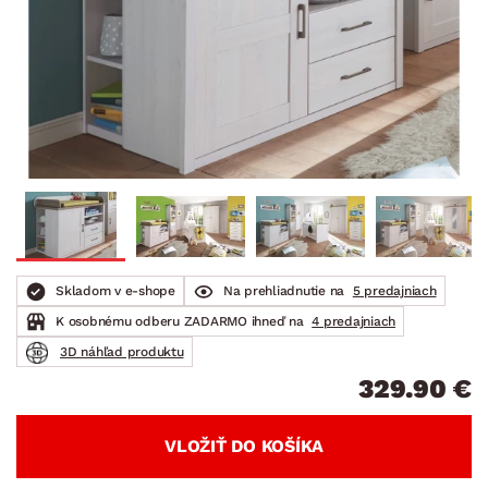
Skladom v e-shope
Na prehliadnutie na
5 predajniach
K osobnému odberu ZADARMO ihneď na
4 predajniach
3D náhľad produktu
329.90 €
VLOŽIŤ DO KOŠÍKA