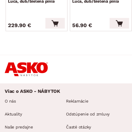
Luca, dub/bielená pínia
Luca, dub/bielená pínia
voľná plocha prebaľovacieho pultu pre umiestnenie
prebaľovacie podložky: šírka 93cm/hĺbka 73 cm
elegantný vidiecky/domácky štýl
229.90 €
56.90 €
vrátane montážneho návodu
dodávané v demonte
Viac o ASKO - NÁBYTOK
O nás
Reklamácie
Aktuality
Odstúpenie od zmluvy
Naše predajne
Časté otázky