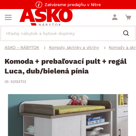
Zatvárame predajňu v Nitre
ASKO - NÁBYTOK
Komody, skrinky a vitríny
Komody a skr
Komoda + prebaľovací pult + regál
Luca, dub/bielená pínia
ID: 531337.13