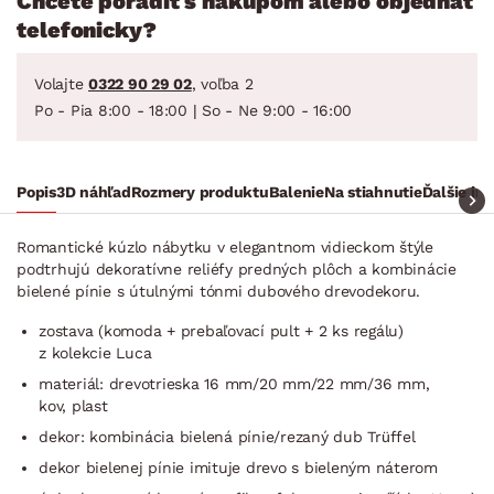
Chcete poradiť s nákupom alebo objednať
telefonicky?
Volajte
0322 90 29 02
, voľba 2
Po - Pia 8:00 - 18:00 | So - Ne 9:00 - 16:00
Popis
3D náhľad
Rozmery produktu
Balenie
Na stiahnutie
Ďalšie in
Romantické kúzlo nábytku v elegantnom vidieckom štýle
podtrhujú dekoratívne reliéfy predných plôch a kombinácie
bielené pínie s útulnými tónmi dubového drevodekoru.
zostava (komoda + prebaľovací pult + 2 ks regálu)
z kolekcie Luca
materiál: drevotrieska 16 mm/20 mm/22 mm/36 mm,
kov, plast
dekor: kombinácia bielená pínie/rezaný dub Trüffel
dekor bielenej pínie imituje drevo s bieleným náterom