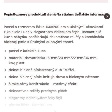
Popis
Rozmery produktu
Balenie
Na stiahnutie
Ďalšie informácie
Ra
Posteľ s rozmerom lôžka 160×200 cm s úložnými zásuvkami
z kolekcie Luca v elegantnom vidieckom štýle. Romantické
kúzlo nábytku podčiarkujú dekoratívne reliéfy a kombinácia
bielenej pínie s útulnými dubovými tónmi.
posteľ z kolekcie Luca
materiál: drevotrieska 16 mm/20 mm/22 mm/36 mm,
kov, plast
dekor: bielená pínia/rezaný dub Truffel
dekor bielenej pínie imituje drevo s bieleným náterom
široké rámy konštrukcie – masívny efekt
dekoratívne reliéfy predných plôch
elegantný vidiecky/domácky štýl
plocha lôžka: 160×200 cm
bez roštu (kombinovať sa 2 ks lamelového roštu veľkosti