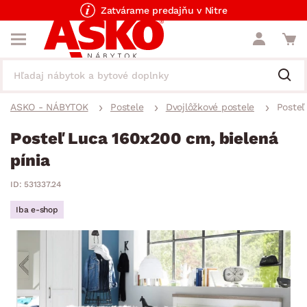
Zatvárame predajňu v Nitre
ASKO - NÁBYTOK
Postele
Dvojlôžkové postele
Posteľ
Posteľ Luca 160x200 cm, bielená
pínia
ID: 531337.24
Iba e-shop