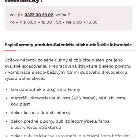
Volajte
0322 90 29 02
, voľba 2
Po - Pia 8:00 - 18:00 | So - Ne 9:00 - 16:00
Popis
Rozmery produktu
Balenie
Na stiahnutie
Ďalšie informácie
Štýlový nábytok zo série Funny si obľúbite nielen pre jeho
kvalitné spracovanie. Prepracovaná štruktúra bieleho povrchu
v kombinácii s šedo-béžovými tónmi dubového drevodekoru
vyzerá úplne skvele.
komoda/botník z programu Funny
materiál: drevotrieska 16 mm (ABS hrana), MDF (19 mm),
kov, plast
dekor korpus: dub strieborný
dekor predné plochy: dub strieborný/biela farba
s povrchovou štruktúrou
dekor dub strieborný sa vyznačuje svetlými šedo-béžovými