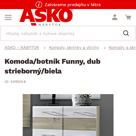
Zatvárame predajňu v Nitre
ASKO - NÁBYTOK
Komody, skrinky a vitríny
Komody a skr
Komoda/botník Funny, dub
strieborný/biela
ID: 541500.6