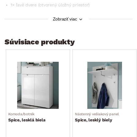
1× ľavé dvere (otvorený úložný priestor)
1× pravé dvere (otvorený úložný priestor)
Zobraziť viac
odporúčaná nosnosť hornej plochy do 50 kg
dodávané v demonte
Súvisiace produkty
Komoda/botník
Nástenný vešiakový panel
Spice, lesklá biela
Spice, lesklý biely