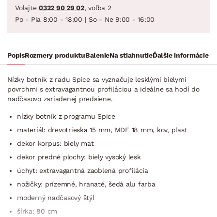
Volajte
0322 90 29 02
, voľba 2
Po - Pia 8:00 - 18:00 | So - Ne 9:00 - 16:00
Popis
Rozmery produktu
Balenie
Na stiahnutie
Ďalšie informácie
Nízky botník z radu Spice sa vyznačuje lesklými bielymi
povrchmi s extravagantnou profiláciou a ideálne sa hodí do
nadčasovo zariadenej predsiene.
nízky botník z programu Spice
materiál: drevotrieska 15 mm, MDF 18 mm, kov, plast
dekor korpus: biely mat
dekor predné plochy: biely vysoký lesk
úchyt: extravagantná zaoblená profilácia
nožičky: prízemné, hranaté, šedá alu farba
moderný nadčasový štýl
šírka: 80 cm