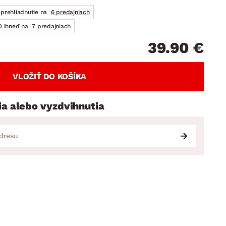
DOPLNKY
VIANOCE
hradné doplnky
prehliadnutie na
6 predajniach
 ihneď na
7 predajniach
ahradné zostavy
39.90 €
VLOŽIŤ DO KOŠÍKA
ia alebo vyzdvihnutia