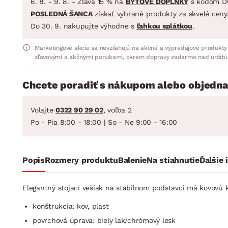
6. 8. - 9. 8. - Zľava 15 % na
BYTOVÉ DOPLNKY
s kódom D
POSLEDNÁ ŠANCA
získať vybrané produkty za skvelé ceny
Do 30. 9. nakupujte výhodne s
ľahkou splátkou
.
Marketingové akcie sa nevzťahujú na akčné a výpredajové produkty
zľavovými a akčnými ponukami, okrem dopravy zadarmo nad určitú
Chcete poradiť s nákupom alebo objedna
Volajte
0322 90 29 02
, voľba 2
Po - Pia 8:00 - 18:00 | So - Ne 9:00 - 16:00
Popis
Rozmery produktu
Balenie
Na stiahnutie
Ďalšie 
Elegantný stojací vešiak na stabilnom podstavci má kovovú k
konštrukcia: kov, plast
povrchová úprava: biely lak/chrómový lesk