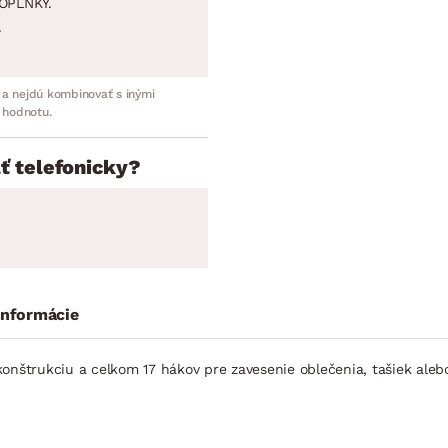
OPLNKY.
.
 a nejdú kombinovať s inými
 hodnotu.
ť telefonicky?
informácie
onštrukciu a celkom 17 hákov pre zavesenie oblečenia, tašiek aleb