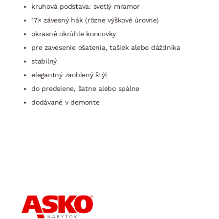
kruhová podstava: svetlý mramor
17× závesný hák (rôzne výškové úrovne)
okrasné okrúhle koncovky
pre zavesenie ošatenia, tašiek alebo dáždnika
stabilný
elegantný zaoblený štýl
do predsiene, šatne alebo spálne
dodávané v demonte