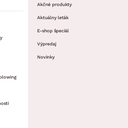
Akčné produkty
Aktuálny leták
E-shop špeciál
y
Výpredaj
Novinky
blowing
nosti