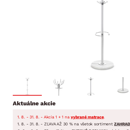
Jedáleň
BYTOVÝ TEXTIL
STOLOVANIE A VAR
Kúpeľňové zost
Detská izba
Prikrývky
Jedálenský servis
Jedálenské zos
Vankúše
Predsieň, šatník a chodba
Príbory
Záhradné zost
Koberce
Hrnce
Kuchyňa
Závesy a žalúzie
Panvice
Kúpeľňa
Zobrazit vše
Zobrazit vše
Záhrada
VEĽKÁ NOC
Domácnosť
Aktuálne akcie
1. 8. - 31. 8. - Akcia 1 + 1 na
vybrané matrace
.
1. 8. - 31. 8. - ZĽAVA AŽ 30 % na všetok sortiment
ZAHRA