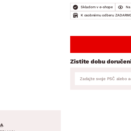
ENIE
DOMÁCE SPOTREBIČE
ZÁHRADNÉ 
avy
Zá
Skladom v e-shope
Na 
K osobnému odberu ZADARMO
tavy
Z
avy
Zistite dobu doručen
DA
.