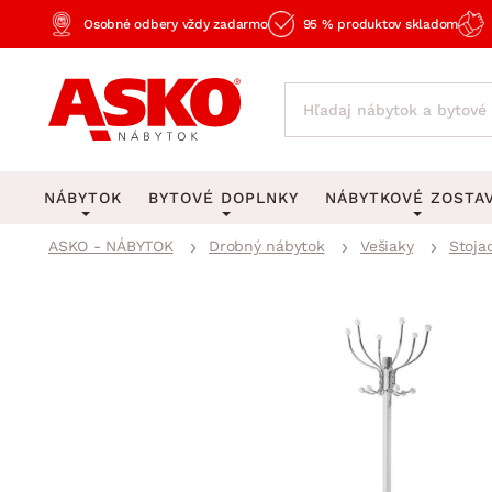
Osobné odbery vždy zadarmo
95 % produktov skladom
NÁBYTOK
BYTOVÉ DOPLNKY
NÁBYTKOVÉ ZOSTA
ASKO - NÁBYTOK
Drobný nábytok
Vešiaky
Stoja
KOBERCE
OSVETLENIE
Obývacie zost
Veľké a stredné koberce
Stolové lampy a lampi
Spálňové zost
Behúne a malé koberce
Stropné osvetlenie
Kancelárske zos
Obývacia izba
Detské koberce
Lustre a závesné svieti
Kuchynské zost
Spálňa
Kúpeľňové predložky
Stojacie lampy
Detské zosta
Pracovňa a kancelária
Zobrazit vše
Zobrazit vše
Predsieňové zos