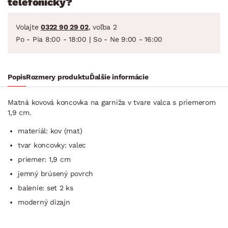
telefonicky?
Volajte
0322 90 29 02
, voľba 2
Po - Pia 8:00 - 18:00 | So - Ne 9:00 - 16:00
Popis
Rozmery produktu
Ďalšie informácie
Matná kovová koncovka na garniža v tvare valca s priemerom
1,9 cm.
materiál: kov (mat)
tvar koncovky: valec
priemer: 1,9 cm
jemný brúsený povrch
balenie: set 2 ks
moderný dizajn