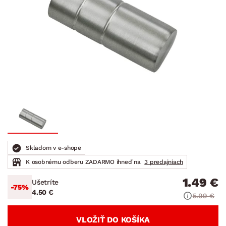
Skladom v e-shope
K osobnému odberu ZADARMO ihneď na
3 predajniach
1.49 €
Ušetríte
-75%
4.50 €
5.99 €
VLOŽIŤ DO KOŠÍKA