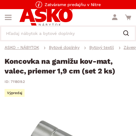
Zatvárame predajňu v Nitre
ASKO - NÁBYTOK
Bytové doplnky
Bytový textil
Závesy
Koncovka na garnižu kov-mat,
valec, priemer 1,9 cm (set 2 ks)
ID: 711809.2
Výpredaj