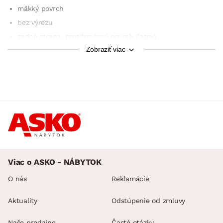
mäkký povrch
bez výrezu
zadná strana: protišmykový povrch (latex)
Zobraziť viac
možno prať na 30 °C
nesušiť v sušičke
51 / 5 000
cerrtifikovaný výrobok podľa Oeko-Tex Standard 100
Viac o ASKO - NÁBYTOK
O nás
Reklamácie
Aktuality
Odstúpenie od zmluvy
Naše predajne
Časté otázky