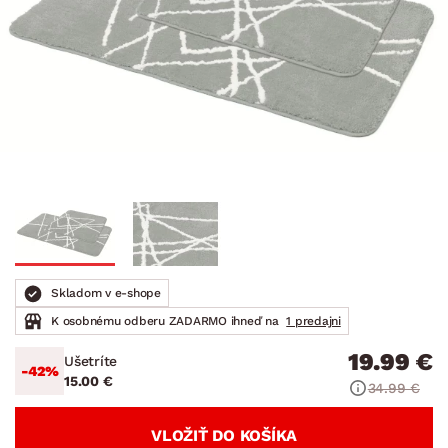
Skladom v e-shope
K osobnému odberu ZADARMO ihneď na
1 predajni
19.99 €
Ušetríte
-42%
15.00 €
34.99 €
VLOŽIŤ DO KOŠÍKA