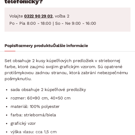
telefonicky?
Volajte
0322 90 29 02
, voľba 2
Po - Pia 8:00 - 18:00 | So - Ne 9:00 - 16:00
Popis
Rozmery produktu
Ďalšie informácie
Set obsahuje 2 kusy kúpeľňových predložiek v striebornej
farbe, ktoré zaujmú svojim grafickým vzorom. Sú opatrené
protišmykovou zadnou stranou, ktorá zabráni nebezpečnému
pošmyknutiu.
sada obsahuje 2 kúpeľňové predložky
rozmer: 60×90 cm, 40×50 cm
materiál: 100% polyester
farba: strieborná/biela
grafický vzor
výška vlasu: cca 1,5 cm