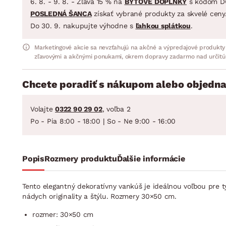
6. 8. - 9. 8. - Zľava 15 % na
BYTOVÉ DOPLNKY
s kódom D
POSLEDNÁ ŠANCA
získať vybrané produkty za skvelé ceny
Do 30. 9. nakupujte výhodne s
ľahkou splátkou
.
Marketingové akcie sa nevzťahujú na akčné a výpredajové produkty
zľavovými a akčnými ponukami, okrem dopravy zadarmo nad určitú
Chcete poradiť s nákupom alebo objedna
Volajte
0322 90 29 02
, voľba 2
Po - Pia 8:00 - 18:00 | So - Ne 9:00 - 16:00
Popis
Rozmery produktu
Ďalšie informácie
Tento elegantný dekoratívny vankúš je ideálnou voľbou pre t
nádych originality a štýlu. Rozmery 30×50 cm.
rozmer: 30×50 cm