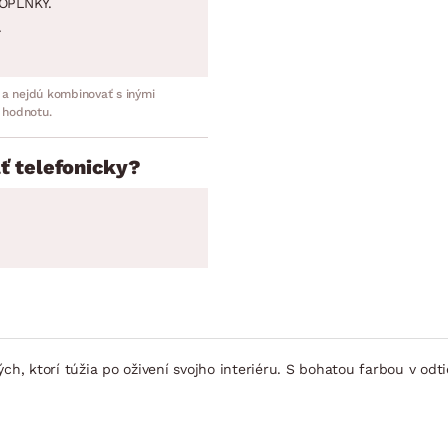
OPLNKY.
.
 a nejdú kombinovať s inými
 hodnotu.
ť telefonicky?
ých, ktorí túžia po oživení svojho interiéru. S bohatou farbou v od