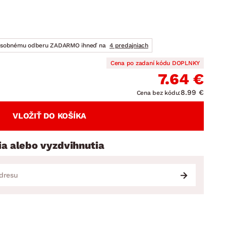
DOPLNKY
VIANOCE
hradné doplnky
ahradné zostavy
osobnému odberu ZADARMO ihneď na
4 predajniach
Cena po zadaní kódu DOPLNKY
7.64 €
8.99 €
Cena bez kódu:
VLOŽIŤ DO KOŠÍKA
ia alebo vyzdvihnutia