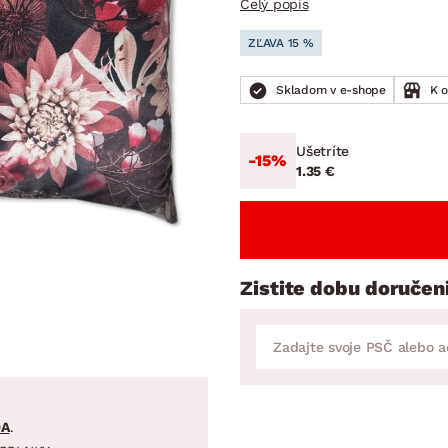
Celý popis
ENIE
DOMÁCE SPOTREBIČE
ZÁHRADNÉ 
avy
Zá
ZĽAVA 15 %
tavy
Z
Skladom v e-shope
K 
avy
Ušetríte
-15%
1.35 €
Zistite dobu doručen
DA
.