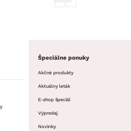
Špeciálne ponuky
Akčné produkty
Aktuálny leták
E-shop špeciál
y
Výpredaj
Novinky