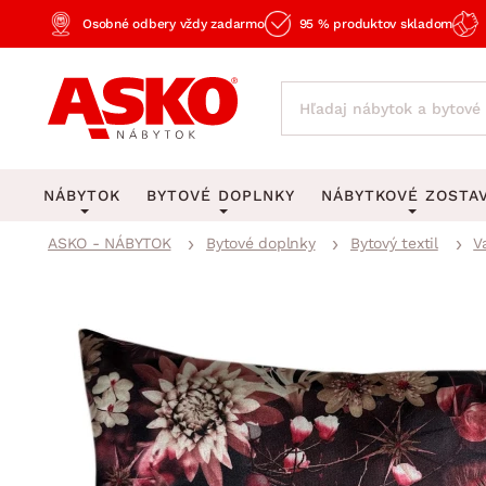
Osobné odbery vždy zadarmo
95 % produktov skladom
NÁBYTOK
BYTOVÉ DOPLNKY
NÁBYTKOVÉ ZOSTA
ASKO - NÁBYTOK
Bytové doplnky
Bytový textil
V
KOBERCE
OSVETLENIE
Obývacie zost
Veľké a stredné koberce
Stolové lampy a lampi
Spálňové zost
Behúne a malé koberce
Stropné osvetlenie
Kancelárske zos
Obývacia izba
Detské koberce
Lustre a závesné svieti
Kuchynské zost
Spálňa
Kúpeľňové predložky
Stojacie lampy
Detské zosta
Pracovňa a kancelária
Zobrazit vše
Zobrazit vše
Predsieňové zos