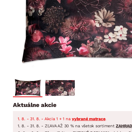
Jedáleň
BYTOVÝ TEXTIL
STOLOVANIE A VAR
Kúpeľňové zost
Detská izba
Prikrývky
Jedálenský servis
Jedálenské zos
Vankúše
Predsieň, šatník a chodba
Príbory
Záhradné zost
Koberce
Hrnce
Kuchyňa
Závesy a žalúzie
Panvice
Kúpeľňa
Zobrazit vše
Zobrazit vše
Záhrada
VEĽKÁ NOC
Domácnosť
Aktuálne akcie
1. 8. - 31. 8. - Akcia 1 + 1 na
vybrané matrace
.
1. 8. - 31. 8. - ZĽAVA AŽ 30 % na všetok sortiment
ZAHRA