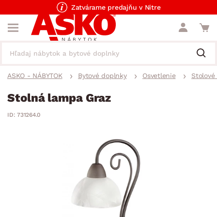
Zatvárame predajňu v Nitre
ASKO - NÁBYTOK
Bytové doplnky
Osvetlenie
Stolové
Stolná lampa Graz
ID: 731264.0