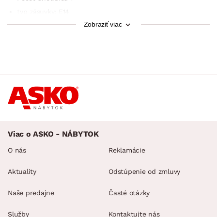
typ zásuvky: E14
Zobraziť viac
max. výkon: 1 × 40 W
žiarovky: nie sú súčasťou balenia
energetická trieda. účinnosť: A ++ -E
stupeň krytia IP: IP20
Trieda ochrany:
prívodný kábel so spínačom (čierny)
typ osvetlenia: tabuľka
štýl: rustikálny, starožitný
Viac o ASKO - NÁBYTOK
dodáva sa v demontáži
O nás
Reklamácie
Aktuality
Odstúpenie od zmluvy
Naše predajne
Časté otázky
Služby
Kontaktujte nás