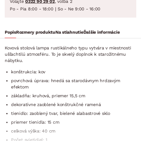
Volajte
0322 90 29 02
, voľba 2
Po - Pia 8:00 - 18:00 | So - Ne 9:00 - 16:00
Popis
Rozmery produktu
Na stiahnutie
Ďalšie informácie
Kovová stolová lampa rustikálneho typu vytvára v miestnosti
ušľachtilú atmosféru. To je skvelý doplnok k starožitnému
nábytku.
konštrukcia: kov
povrchová úprava: hnedá sa starodávnym hrdzavým
efektom
základňa: kruhová, priemer 15,5 cm
dekoratívne zaoblené konštrukčné ramená
tienidlo: zaoblený tvar, bielené alabastrové sklo
priemer tienidla: 15 cm
celková výška: 40 cm
Počet svietidiel: 1