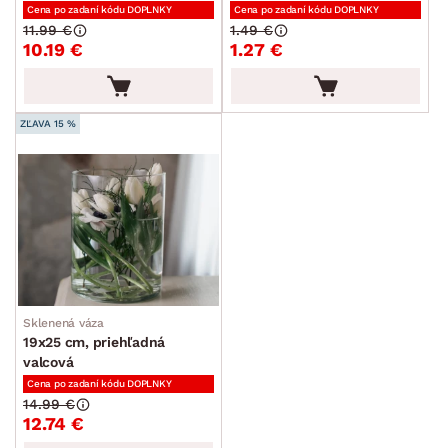
Cena po zadaní kódu DOPLNKY
Cena po zadaní kódu DOPLNKY
11.99 €
1.49 €
10.19 €
1.27 €
ZĽAVA 15 %
Sklenená váza
19x25 cm, priehľadná
valcová
Cena po zadaní kódu DOPLNKY
14.99 €
12.74 €