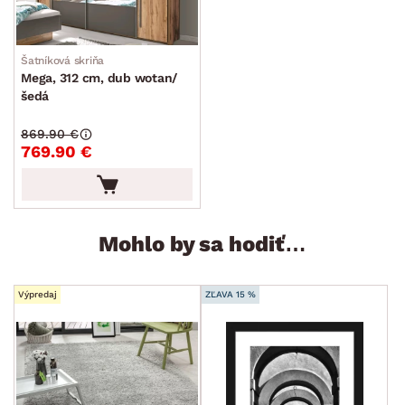
Šatníková skriňa
Mega, 312 cm, dub wotan/
šedá
869.90 €
769.90 €
Mohlo by sa hodiť…
Výpredaj
ZĽAVA 15 %