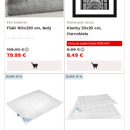
Eko koberec
Rámovaný obraz
Floki 160x230 cm, šedý
Klenby 20x20 cm,
čiernobiele
Cena po zadaní kódu DOPLNKY
109.00 €
9.99 €
79.99 €
8.49 €
ZĽAVA 15 %
ZĽAVA 15 %