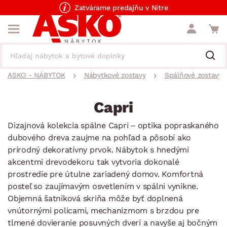
Zatvárame predajňu v Nitre
ASKO - NÁBYTOK
Nábytkové zostavy
Spálňové zostavy
Capri
Dizajnová kolekcia spálne Capri – optika popraskaného
dubového dreva zaujme na pohľad a pôsobí ako
prírodný dekoratívny prvok. Nábytok s hnedými
akcentmi drevodekoru tak vytvoria dokonalé
prostredie pre útulne zariadený domov. Komfortná
posteľ so zaujímavým osvetlením v spálni vynikne.
Objemná šatníková skriňa môže byť doplnená
vnútornými policami, mechanizmom s brzdou pre
tlmené dovieranie posuvných dverí a navyše aj bočným