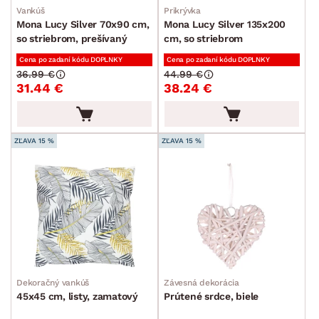
Vankúš
Prikrývka
Mona Lucy Silver 70x90 cm,
Mona Lucy Silver 135x200
so striebrom, prešívaný
cm, so striebrom
Cena po zadaní kódu DOPLNKY
Cena po zadaní kódu DOPLNKY
36.99 €
44.99 €
31.44 €
38.24 €
ZĽAVA 15 %
ZĽAVA 15 %
Dekoračný vankúš
Závesná dekorácia
45x45 cm, listy, zamatový
Prútené srdce, biele