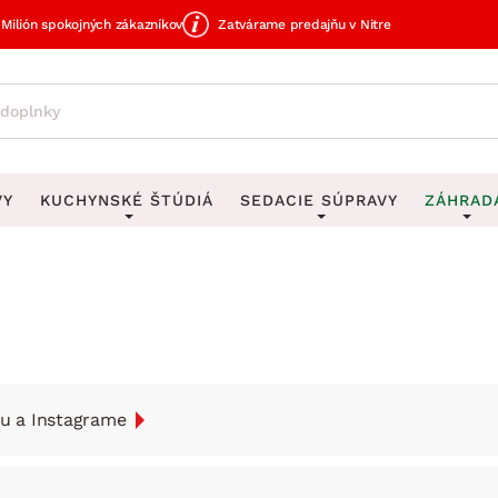
Milión spokojných zákazníkov
Zatvárame predajňu v Nitre
VY
KUCHYNSKÉ ŠTÚDIÁ
SEDACIE SÚPRAVY
ZÁHRAD
avy
DEKORÁCIE
Sedacie súpravy do U
UKLADANIE
čky
Obrazy
Vešiaky na kľ
avy
Rohové sedacie súpravy
Záhrad
Zrkadlá
Stojany na dá
tavy
Sedacie súpravy 3-2-1
Z
dlá
Hodiny
Stojany na no
avy
Sedacie súpravy na mieru
u a Instagrame
Vázy
Stojany na ob
vy
Zá
Zobrazit vše
Zobrazit vše
tavy
Z