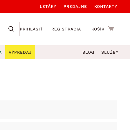
LETÁKY
PREDAJNE
KONTAKTY
PRIHLÁSIŤ
REGISTRÁCIA
KOŠÍK
A
VÝPREDAJ
BLOG
SLUŽBY
 A ORGANIZÁCIA
Záhradné sety
DROBNÉ BYTOVÉ DOPLNKY
úče
Kuchynské príslušenstvo
né stoličky a kreslá
ždniky
Kuchynské doplnky
áhradné lavice
viny
Kúpeľňové doplnky
Záhradné stoly
lečenie
Záhradné doplnky
hradné hojdačky
Zobrazit vše
áhradné lehátka