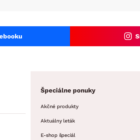
ENIE
DOMÁCE SPOTREBIČE
ZÁHRADNÉ 
avy
Zá
tavy
Z
avy
cebooku
S
Špeciálne ponuky
Akčné produkty
Aktuálny leták
E-shop špeciál