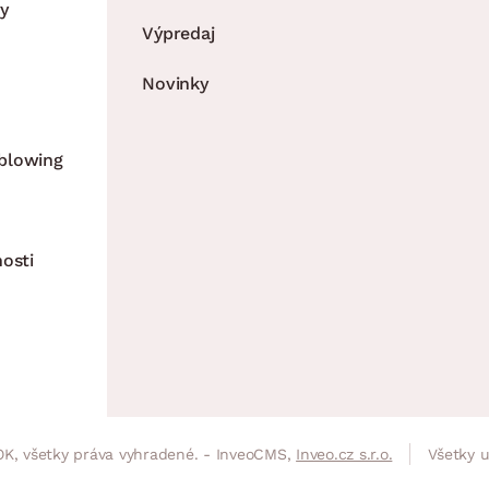
y
Výpredaj
Novinky
blowing
nosti
K, všetky práva vyhradené. - InveoCMS,
Inveo.cz s.r.o.
Všetky 