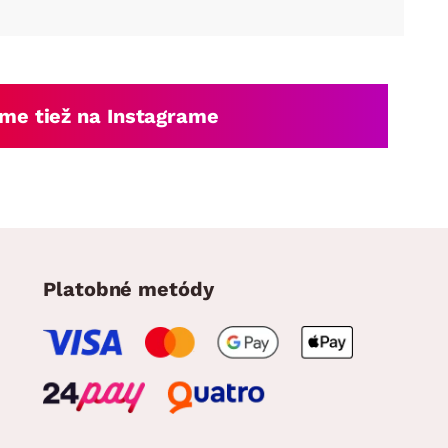
DOPLNKY
VIANOCE
hradné doplnky
ahradné zostavy
me tiež na Instagrame
Platobné metódy