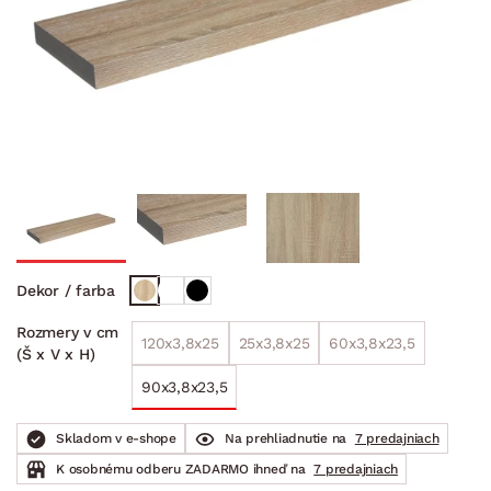
Dekor / farba
Rozmery v cm
120x3,8x25
25x3,8x25
60x3,8x23,5
(Š x V x H)
90x3,8x23,5
Skladom v e-shope
Na prehliadnutie na
7 predajniach
K osobnému odberu ZADARMO ihneď na
7 predajniach