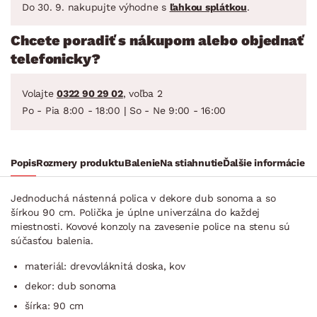
Do 30. 9. nakupujte výhodne s
ľahkou splátkou
.
Chcete poradiť s nákupom alebo objednať
telefonicky?
Volajte
0322 90 29 02
, voľba 2
Po - Pia 8:00 - 18:00 | So - Ne 9:00 - 16:00
Popis
Rozmery produktu
Balenie
Na stiahnutie
Ďalšie informácie
Jednoduchá nástenná polica v dekore dub sonoma a so
šírkou 90 cm. Polička je úplne univerzálna do každej
miestnosti. Kovové konzoly na zavesenie police na stenu sú
súčasťou balenia.
materiál: drevovláknitá doska, kov
dekor: dub sonoma
šírka: 90 cm