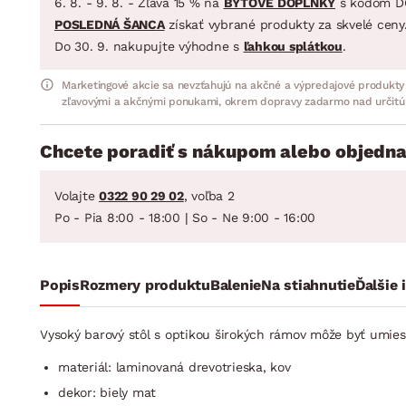
6. 8. - 9. 8. - Zľava 15 % na
BYTOVÉ DOPLNKY
s kódom D
POSLEDNÁ ŠANCA
získať vybrané produkty za skvelé ceny
Do 30. 9. nakupujte výhodne s
ľahkou splátkou
.
Marketingové akcie sa nevzťahujú na akčné a výpredajové produkty
zľavovými a akčnými ponukami, okrem dopravy zadarmo nad určitú
Chcete poradiť s nákupom alebo objedna
Volajte
0322 90 29 02
, voľba 2
Po - Pia 8:00 - 18:00 | So - Ne 9:00 - 16:00
Popis
Rozmery produktu
Balenie
Na stiahnutie
Ďalšie 
Vysoký barový stôl s optikou širokých rámov môže byť umies
materiál: laminovaná drevotrieska, kov
dekor: biely mat