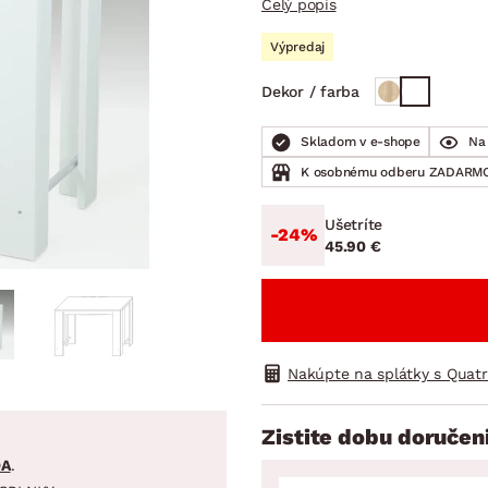
Celý popis
ENIE
DOMÁCE SPOTREBIČE
ZÁHRADNÉ 
avy
Zá
Výpredaj
tavy
Z
Dekor / farba
avy
Skladom v e-shope
Na 
K osobnému odberu ZADARMO
Ušetríte
-24%
45.90 €
Nakúpte na splátky s Quat
Zistite dobu doručen
DA
.