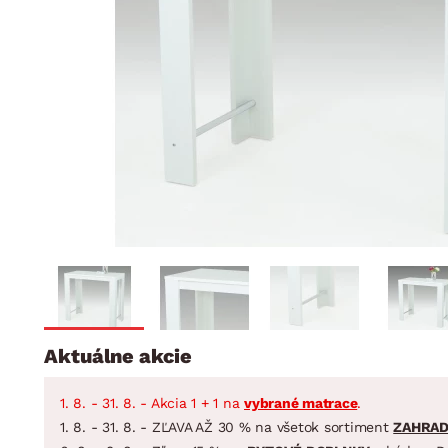
Jedáleň
BYTOVÝ TEXTIL
STOLOVANIE A VAR
Kúpeľňové zost
Detská izba
Prikrývky
Jedálenský servis
Jedálenské zos
Vankúše
Predsieň, šatník a chodba
Príbory
Záhradné zost
Koberce
Hrnce
Kuchyňa
Závesy a žalúzie
Panvice
Kúpeľňa
Zobrazit vše
Zobrazit vše
Záhrada
VEĽKÁ NOC
Domácnosť
Aktuálne akcie
1. 8. - 31. 8. - Akcia 1 + 1 na
vybrané matrace
.
1. 8. - 31. 8. - ZĽAVA AŽ 30 % na všetok sortiment
ZAHRA