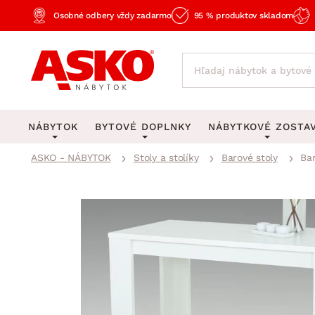
Osobné odbery vždy zadarmo
95 % produktov skladom
NÁBYTOK
BYTOVÉ DOPLNKY
NÁBYTKOVÉ ZOSTA
ASKO - NÁBYTOK
Stoly a stolíky
Barové stoly
Bar
KOBERCE
OSVETLENIE
Obývacie zost
Veľké a stredné koberce
Stolové lampy a lampi
Spálňové zost
Behúne a malé koberce
Stropné osvetlenie
Kancelárske zos
Obývacia izba
Detské koberce
Lustre a závesné svieti
Kuchynské zost
Spálňa
Kúpeľňové predložky
Stojacie lampy
Detské zosta
Pracovňa a kancelária
Zobrazit vše
Zobrazit vše
Predsieňové zos