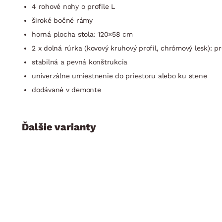
4 rohové nohy o profile L
široké bočné rámy
horná plocha stola: 120×58 cm
2 x dolná rúrka (kovový kruhový profil, chrómový lesk): p
stabilná a pevná konštrukcia
univerzálne umiestnenie do priestoru alebo ku stene
dodávané v demonte
Ďalšie varianty