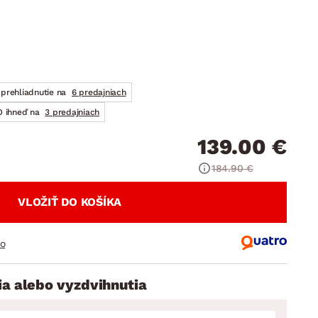
DOPLNKY
VIANOCE
hradné doplnky
ahradné zostavy
prehliadnutie na
6 predajniach
 ihneď na
3 predajniach
139.00 €
184.90 €
VLOŽIŤ DO KOŠÍKA
ro
ia alebo vyzdvihnutia