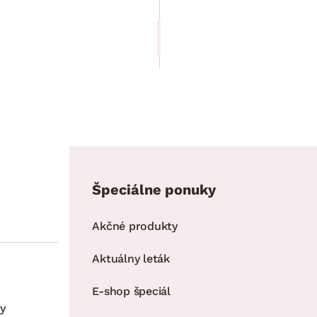
184.90 €
139.00 €
Špeciálne ponuky
Akčné produkty
Aktuálny leták
E-shop špeciál
y