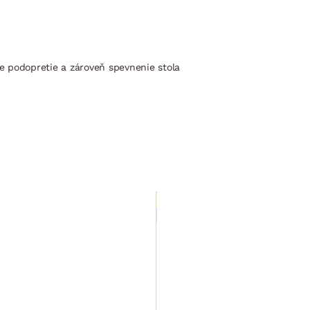
re podopretie a zároveň spevnenie stola
Výpredaj
Iba e-shop
Barový stôl
Frieda
120x58
cm, dub
sonoma