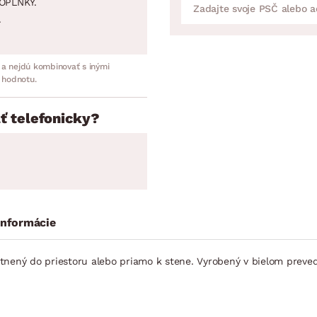
OPLNKY.
.
 a nejdú kombinovať s inými
 hodnotu.
ť telefonicky?
informácie
tnený do priestoru alebo priamo k stene. Vyrobený v bielom preved