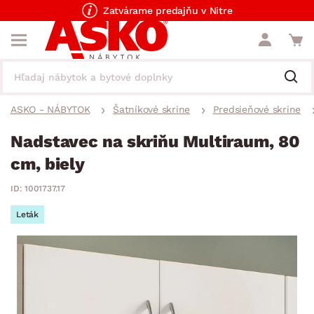
Zatvárame predajňu v Nitre
ASKO - NÁBYTOK
Šatníkové skrine
Predsieňové skrine
Nadstavec na skriňu Multiraum, 80
cm, biely
ID: 1001737.17
Leták