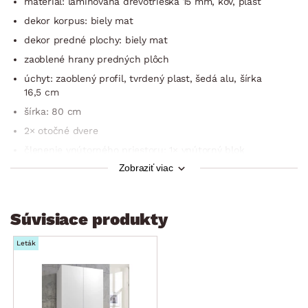
materiál: laminovaná drevotrieska 15 mm, kov, plast
dekor korpus: biely mat
dekor predné plochy: biely mat
zaoblené hrany predných plôch
úchyt: zaoblený profil, tvrdený plast, šedá alu, šírka
16,5 cm
šírka: 80 cm
2× otočné dvere
členenie vnútorného priestoru: 1× vnútorný blok
Zobraziť viac
vnútorný blok: otvorený úložný priestor
dekor vnútorného priestoru: optika šedého
textilného plátna
Súvisiace produkty
viacúčelový program nábytku Multiraum je vhodný pre
univerzálne zariaďovanie všetkých miestností –
Leták
kombináciou jednotlivých dielov ľahko zariadite šatňu,
spálňu, pracovňu, domácu dielňu, pivničný priestor alebo
práčovňu
vyrobené v Nemecku