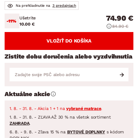
Na prehliadnutie na
3 predajniach
74.90 €
Ušetríte
-11%
10.00 €
84.90 €
VLOŽIŤ DO KOŠÍKA
Zistite dobu doručenia alebo vyzdvihnutia
Aktuálne akcie
1. 8. - 31. 8. - Akcia 1 + 1 na
vybrané matrace
.
1. 8. - 31. 8. - ZĽAVA AŽ 30 % na všetok sortiment
ZAHRADA
.
6. 8. - 9. 8. - Zľava 15 % na
BYTOVÉ DOPLNKY
s kódom
DOPLNKY.