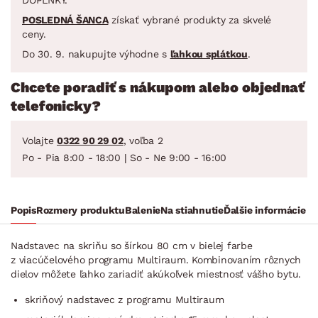
POSLEDNÁ ŠANCA
získať vybrané produkty za skvelé
ceny.
Do 30. 9. nakupujte výhodne s
ľahkou splátkou
.
Chcete poradiť s nákupom alebo objednať
telefonicky?
Volajte
0322 90 29 02
, voľba 2
Po - Pia 8:00 - 18:00 | So - Ne 9:00 - 16:00
Popis
Rozmery produktu
Balenie
Na stiahnutie
Ďalšie informácie
Nadstavec na skriňu so šírkou 80 cm v bielej farbe
z viacúčelového programu Multiraum. Kombinovaním rôznych
dielov môžete ľahko zariadiť akúkoľvek miestnosť vášho bytu.
skriňový nadstavec z programu Multiraum