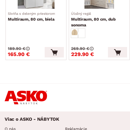
dodávané v demonte
Skriňa s deleným priestorom
Úložný regál
Multiraum, 80 cm, biela
Multiraum, 80 cm, dub
sonoma
189.90 €
269.90 €
165.90 €
229.90 €
Viac o ASKO - NÁBYTOK
O nás
Reklamácie