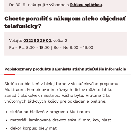
Do 30. 9. nakupujte výhodne s
ľahkou splátkou
.
Chcete poradiť s nákupom alebo objednať
telefonicky?
Volajte
0322 90 29 02
, voľba 2
Po - Pia 8:00 - 18:00 | So - Ne 9:00 - 16:00
Popis
Rozmery produktu
Balenie
Na stiahnutie
Ďalšie informácie
Skriňa na bielizeň v bielej farbe z viacúčelového programu
Multiraum. Kombinovaním rôznych dielov môžete ľahko
zariadiť akúkoľvek miestnosť Vášho bytu. Vrátane 2 ks
vnútorných látkových košov pre odkladanie bielizne.
skriňa na bielizeň z programu Multiraum
materiál: laminovaná drevotrieska 15 mm, kov, plast
dekor korpus: biely mat