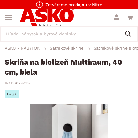
Zatvárame predajňu v Nitre
ASKO - NÁBYTOK
Šatníkové skrine
Šatníkové skrine s o
Skriňa na bielizeň Multiraum, 40
cm, biela
ID: 1001737.26
Leták