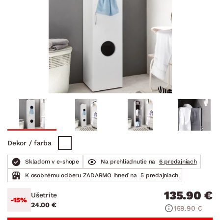
Dekor / farba
Skladom v e-shope
Na prehliadnutie na
6 predajniach
K osobnému odberu ZADARMO ihneď na
5 predajniach
135.90 €
Ušetríte
-15%
24.00 €
159.90 €