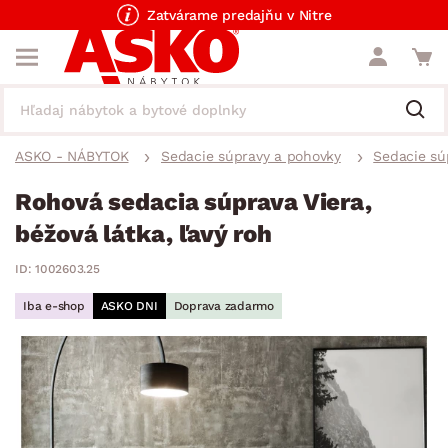
Zatvárame predajňu v Nitre
ASKO - NÁBYTOK
Sedacie súpravy a pohovky
Sedacie sú
Rohová sedacia súprava Viera,
béžová látka, ľavý roh
ID: 1002603.25
Iba e-shop
ASKO DNI
Doprava zadarmo