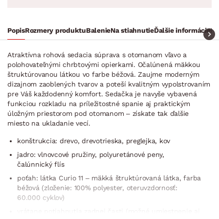
Popis
Rozmery produktu
Balenie
Na stiahnutie
Ďalšie informácie
Na
Atraktívna rohová sedacia súprava s otomanom vľavo a
polohovateľnými chrbtovými opierkami. Očalúnená mäkkou
štruktúrovanou látkou vo farbe béžová. Zaujme moderným
dizajnom zaoblených tvarov a poteší kvalitným vypolstrovaním
pre Váš každodenný komfort. Sedačka je navyše vybavená
funkciou rozkladu na príležitostné spanie aj praktickým
úložným priestorom pod otomanom – získate tak ďalšie
miesto na ukladanie vecí.
konštrukcia: drevo, drevotrieska, preglejka, kov
jadro: vlnovcové pružiny, polyuretánové peny,
čalúnnický flís
poťah: látka Curio 11 – mäkká štruktúrovaná látka, farba
béžová (zloženie: 100% polyester, oteruvzdornosť:
60.000 cyklov)
vrátane potiahnutia zadnej časti (možné umiestnenie aj