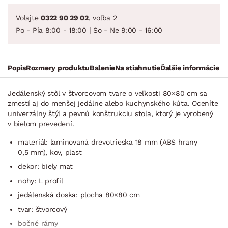
Volajte
0322 90 29 02
, voľba 2
Po - Pia 8:00 - 18:00 | So - Ne 9:00 - 16:00
Popis
Rozmery produktu
Balenie
Na stiahnutie
Ďalšie informácie
Jedálenský stôl v štvorcovom tvare o veľkosti 80×80 cm sa
zmestí aj do menšej jedálne alebo kuchynského kúta. Oceníte
univerzálny štýl a pevnú konštrukciu stola, ktorý je vyrobený
v bielom prevedení.
materiál: laminovaná drevotrieska 18 mm (ABS hrany
0,5 mm), kov, plast
dekor: biely mat
nohy: L profil
jedálenská doska: plocha 80×80 cm
tvar: štvorcový
bočné rámy