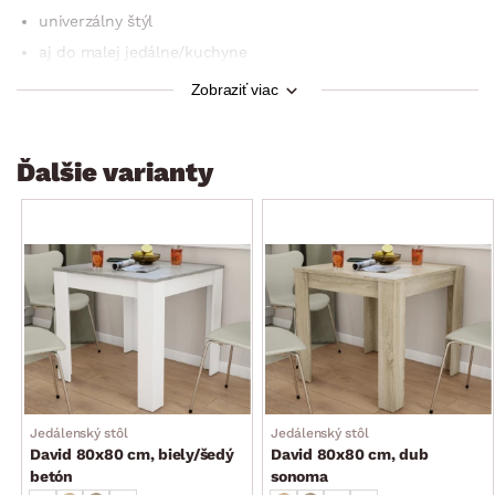
univerzálny štýl
aj do malej jedálne/kuchyne
voľná šírka medzi nohami stola: 57 cm
Zobraziť viac
stabilný
dodávané v demonte
Ďalšie varianty
Jedálenský stôl
Jedálenský stôl
David 80x80 cm, biely/šedý
David 80x80 cm, dub
betón
sonoma